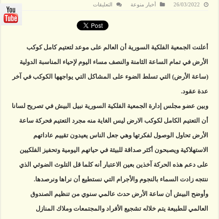
على
26/03/2022
أخبار منوعة
التعليقات
إحياء
لمناسبة
(ساعة
الأرض)..
العالم
على
أعلنت الجمعية الفلكية السورية أن العالم على موعد لتعتيم كامل كوكب
موعد
لتعتيم
كامل
الأرض في تمام الساعة الثامنة والنصف مساء اليوم لإحياء المناسبة الدولية
كوكب
الأرض
(ساعة الأرض) التي تسلط الضوء على المشاكل التي يواجهها الكوكب في آخر
مغلقة
عدة عقود.
وبين عضو مجلس إدارة الجمعية الفلكية السورية نبيل البيش في تصريح لسانا
أن التعتيم الكامل لكوكب الارض ليس الغاية منه مجرد التعتيم فحركة ساعة
الأرض تحاول الوصول لفكرتها وهي جعل الناس يعيدون تقييم عاداتهم
الاستهلاكية ويصبحون أكثر صداقة للبيئة في حياتهم اليومية وتحفيز الفلكيين
على دعم هذه الحركة آخذين بعين الاعتبار أنه كلما قل التلوث الضوئي الذي
ننتجه زادت السماء بالنجوم والأجرام التي نستطيع أن نراها ونرصدها.
وأوضح البيش أن ساعة الأرض‏ حدث عالمي سنوي من تنظيم الصندوق
العالمي للطبيعة يتم خلاله تشجيع الأفراد والمجتمعات وملاك المنازل