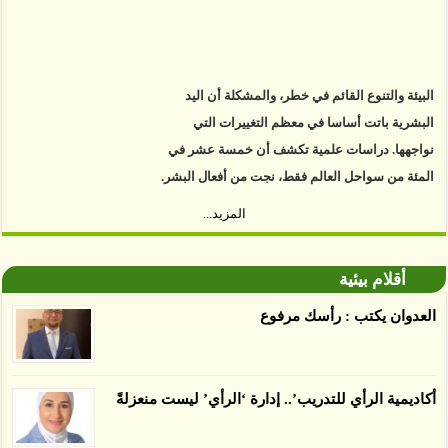
البيئة والتنوع القائم في خطر، والمشكلة أن اليد
البشرية باتت أساسا في معظم التغييرات التي
نواجهها. دراسات علمية تكشف أن خمسة عشر في
المئة من سواحل العالم فقط، نجت من أفعال البشر.
https://www.youtube.com/watch?v=9caB1lVk4HY
المزيد...
توصل العلماء إلى أن غابات زيت النخيل التي تم
اعتمادها على أنها مستدامة تدمرت بشكل أسرع من
أقلام بيئية
الأرض غير المعتمدة، وذلك حسب دراسة كشفت
العدوان يكتب : رأسك مرفوع
الغطاء عن أي ادعاءات تقول بأن الزيت يمكن ألا
يسبب الدمار. وكشفت الدراسة فقدان المناطق
المعتمدة المستدامة التي تحمل موافقات بأنها
أكاديمية الرأي للتدريب’.. إدارة ‘الرأي’ ليست منعزلةً
صديقة للبيئة 38 في المئة من زراعتها منذ عام 2007،
بينما فقدت المناطق غير المعتمدة 34 في المئة، وفقاً