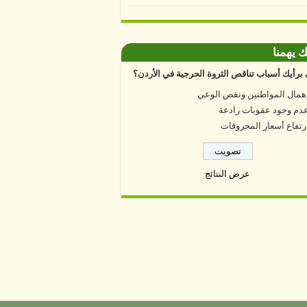
ك يهمنا
برأيك أسباب تناقص الثروة الحرجية في الأردن؟
همال المواطنين ونقص الوعي
دم وجود عقوبات رادعة
رتفاع أسعار المحروقات
عرض النتائج