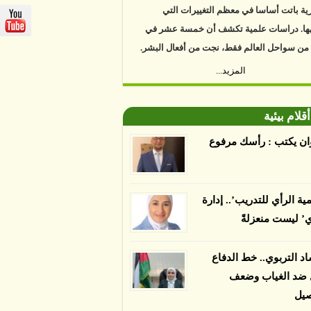
ية باتت أساسا في معظم التغييرات التي
ها. دراسات علمية تكشف أن خمسة عشر في
 من سواحل العالم فقط، نجت من أفعال البشر.
https://www.youtube.com/watch?v=9caB1l
المزيد...
العلماء إلى أن غابات زيت النخيل التي تم
أقلام بيئية
دها على أنها مستدامة تدمرت بشكل أسرع من
 غير المعتمدة، وذلك حسب دراسة كشفت
ان يكتب : رأسك مرفوع
ء عن أي ادعاءات تقول بأن الزيت يمكن ألا
الدمار. وكشفت الدراسة فقدان المناطق
مدة المستدامة التي تحمل موافقات بأنها
مية الرأي للتدريب’.. إدارة
صديقة للبيئة 38 في المئة من زراعتها منذ عام 2007،
ي’ ليست منعزلةً
بينما فقدت المناطق غير المعتمدة 34 في المئة، وفقاً
ن من جامعة بوردو في ولاية إنديانا الأميركية.
اد التربوي.. خط الدفاع
ل ضد الغياب وضعف
صيل