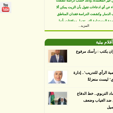
ء عن أي ادعاءات تقول بأن الزيت يمكن ألا
الدمار. وكشفت الدراسة فقدان المناطق
مدة المستدامة التي تحمل موافقات بأنها
صديقة للبيئة 38 في المئة من زراعتها منذ عام 2007،
المزيد...
بينما فقدت المناطق غير المعتمدة 34 في المئة، وفقاً
ن من جامعة بوردو في ولاية إنديانا الأميركية.
أقلام بيئية
ان يكتب : رأسك مرفوع
مية الرأي للتدريب’.. إدارة
ي’ ليست منعزلةً
اد التربوي.. خط الدفاع
ل ضد الغياب وضعف
صيل