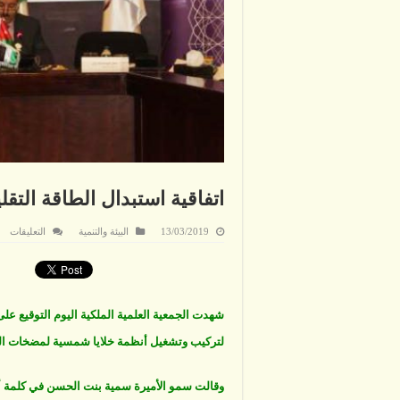
اتفاقية استبدال الطاقة التق
عل
13/03/2019
البيئة والتنمية
التعليقات
اتف
است
الط
الت
بال
ال
مغل
شهدت الجمعية العلمية الملكية اليوم التوقيع عل
لتركيب وتشغيل أنظمة خلايا شمسية لمضخات الح
وقالت سمو الأميرة سمية بنت الحسن في كلمة ألق