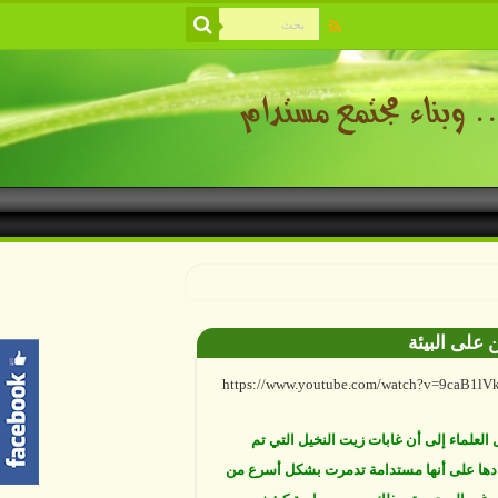
ة والتنوع القائم في خطر، والمشكلة أن اليد
ية باتت أساسا في معظم التغييرات التي
ها. دراسات علمية تكشف أن خمسة عشر في
 من سواحل العالم فقط، نجت من أفعال البشر.
 على البيئة
https://www.youtube.com/watch?v=9caB1l
العلماء إلى أن غابات زيت النخيل التي تم
دها على أنها مستدامة تدمرت بشكل أسرع من
 غير المعتمدة، وذلك حسب دراسة كشفت