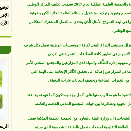
عاصي أن تَوْقيعَ اتفاقية التعاون ما بين وزارة البيئة والجمعية العلمية الملكية لعام 2017 تضمنت تكليف المركز الوطني
توقيع
تصميم وتوريد وتركيب وتشغيل واستلام أنظمة الخلايا الكهروضوئية
الإقر
ي ليعد النموذج الأمثل الَّذي يحتدى به للعمل المشترك المتكامل
الأرد
مع الوطني .
ا تزال وستبقى الذراع الفني لكافة المؤسسات الوطنية تعمل بكل شرف
لاسهام في تطوير كافة القطاعات التنموية في الاردن.
وم إدارة الطَّاقَة والمياه لدى المزارعين والمجتمع المحلي الأَمر
ي للمزارعين إضافة الى تحقيق الأآثار الإيجابية على البِيئة التي
ع التغيرات المناخية وتخفيف انبعاثاتِ غازات الدفيئة .
تنفيذ ما هو مطلوب منها على أكمل وجه وستكون كما عهدتموها عند
 الجهود وتظافرها بين جهات المجتمع المدني الخاصة والعامة.
الشحاحدة ان وزارة البيئة بالتعاون مع الجمعية العلمية الملكية تعمل
الرس
بالطاقة التقليدية لمضخات تعمل بالطاقة الشمسية الذي سيتم