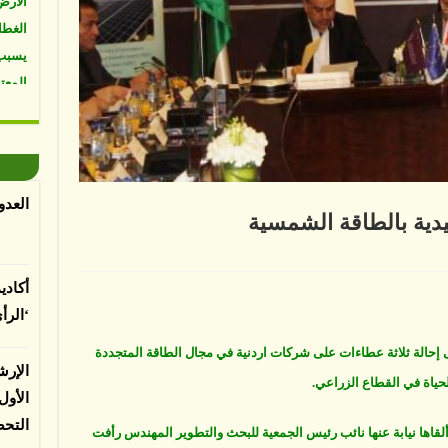
الغطا
يسبب 
المعت
لباحثي
العدو
ليدية بالطاقة الشمسية
ى
اقية
بدال
أكادي
اقة
قليدية
‘الرأ
طاقة
شمسية
قة
ى إحالة ثلاثة عطاءات على شركات اردنية في مجال الطاقة المتجددة
الإرش
ياة في القطاع الزراعي.
الأو
التح
اها نيابة عنها نائب رئيس الجمعية للبحث والتطوير المهندس رأفت