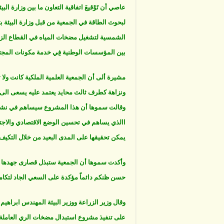
لبحوث الطاقة في الجمعية من قبل وزارة البيئة ب
الشمسية لتشغيل مضخات المياه في القطاع الزراع
بين المؤسسات الوطنية فِي خدمة مكونات المجت
مشيرة ألى أن الجمعية العلمية الملكية كانت ول
ونزاهة كطرف ثالث محايد يعتمد عليه يسعى الى ا
وقالت سموها أن هذا المشروع سيساهم في نشرِ مفه
االذي يساهم في تحسين الوضع الاقتصادي والاجتماع
يمكن تحقيقها على المدى البعيد من خلال التكيف م
وأكدت سموها أن الجمعية ستبذل قصارى جهدها ل
حسن ظنكم دائماً مؤكدة على السعي الجاد لتكامل
وقال وزير الزراعة ووزير البيئة المهندس ابراهيم 
على تنفيذ مشروع استبدال مضخات الري العاملة 