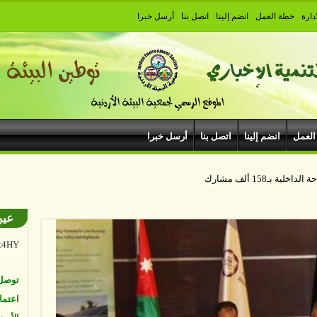
دارة
خطة العمل
انضم إلينا
اتصل بنا
أرسل خبرا
العمل
انضم إلينا
اتصل بنا
أرسل خبرا
البيئ
البشر
ة بـ158 ألف مشارك
نواجه
المئة
عين
Vk4HY
توصل 
اعتما
الأرض