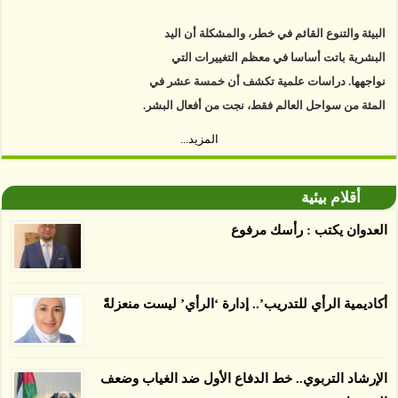
البيئة والتنوع القائم في خطر، والمشكلة أن اليد
البشرية باتت أساسا في معظم التغييرات التي
نواجهها. دراسات علمية تكشف أن خمسة عشر في
المئة من سواحل العالم فقط، نجت من أفعال البشر.
https://www.youtube.com/watch?v=9caB1lVk4HY
المزيد...
توصل العلماء إلى أن غابات زيت النخيل التي تم
اعتمادها على أنها مستدامة تدمرت بشكل أسرع من
أقلام بيئية
الأرض غير المعتمدة، وذلك حسب دراسة كشفت
العدوان يكتب : رأسك مرفوع
الغطاء عن أي ادعاءات تقول بأن الزيت يمكن ألا
يسبب الدمار. وكشفت الدراسة فقدان المناطق
المعتمدة المستدامة التي تحمل موافقات بأنها
أكاديمية الرأي للتدريب’.. إدارة ‘الرأي’ ليست منعزلةً
صديقة للبيئة 38 في المئة من زراعتها منذ عام 2007،
بينما فقدت المناطق غير المعتمدة 34 في المئة، وفقاً
لباحثين من جامعة بوردو في ولاية إنديانا الأميركية.
الإرشاد التربوي.. خط الدفاع الأول ضد الغياب وضعف