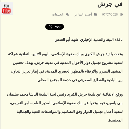
في جرش
على
07/07/2026
أحدث التقارير
التعليقات
اتفاقية
شراكة
بين
بلدية
جرش
الكبرى
نافذة البيئة والتنمية الإخباري -شهد أبو العدس
وبنك
صفوة
الإسلامي
لتجميل
وقعت بلدية جرش الكبرى وبنك صفوة الإسلامي، اليوم الاثنين، اتفاقية شراكة
دوار
الأحوال
لتنفيذ مشروع تجميل دوار الأحوال المدنية في مدينة جرش، بهدف تحسين
المدنية
في
جرش
المشهد البصري والارتقاء بالمظهر الحضري للمدينة، في إطار تعزيز التعاون
مغلقة
بين البلدية والقطاع المصرفي في خدمة المجتمع المحلي.
ووقع الاتفاقية عن بلدية جرش الكبرى رئيس لجنة البلدية الباشا محمد سليمان
بني ياسين، فيما وقعها عن بنك صفوة الإسلامي المدير العام سامر التميمي،
لتنفيذ أعمال تجميل الدوار وفق التصاميم والمواصفات الفنية والجمالية
المعتمدة.