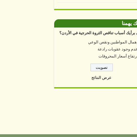
ك يهمنا
برأيك أسباب تناقص الثروة الحرجية في الأردن؟
همال المواطنين ونقص الوعي
دم وجود عقوبات رادعة
رتفاع أسعار المحروقات
عرض النتائج