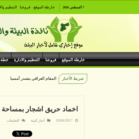
خارطة الموقع
فروعنا
التنظيم والا
7 أغسطس 2026
خارطة الموقع
فروعنا
التنظيم والادارة
خطة 
شريط الأخبار
المقام العراقي يتصدر أمسيات الهي
اخماد حريق اشجار بمساحة 4 دونمات في عجلون
على
18/06/2017
أخبار البيئة
التعليقات
اخماد
حريق
اشجار
بمسا