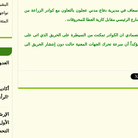
البشر
ت
نواجه
والاسعاف في مديرية دفاع مدني عجلون بالتعاون مع كوادر الزراعة من
ن
المئة
ع الرئيسي مقابل كازية العطا للمحروقات .
Vk4HY
الصمادي ان الكوادر تمكنت من السيطرة على الحريق الذي اتى على
توصل 
الحرجية بمساحة 4 دونمات مؤكداً أن سرعة تحرك الجهات المعنية حالت دون إنتشار الحريق الى
اعتما
الأرض
العدو
الغطا
يسبب 
المعت
أكادي
‘الرأ
لباحثي
الإرش
الأو
التح