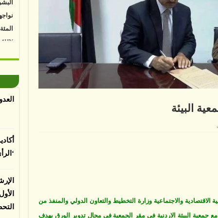
نواجه
المئة
Vk4HY
توصل 
اعتما
الأرض
العدو
الغطا
معية البيئة
يسبب 
المعت
على
ارادة
توقع
أكادي
اتفاقية
بيئية
‘الرأ
مع
جمعية
لباحثي
البيئة
مغلقة
الإرش
الأو
ية الاقتصادية والاجتماعية وزارة التخطيط والتعاون الدولي والمنفذ من
التح
ة مع جمعية البيئة الاردنية في مقر الجمعية في مجال تدوير الورق بهدف