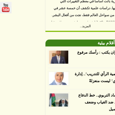
ها. دراسات علمية تكشف أن خمسة عشر في
 من سواحل العالم فقط، نجت من أفعال البشر.
https://www.youtube.com/watch?v=9caB1l
المزيد...
العلماء إلى أن غابات زيت النخيل التي تم
دها على أنها مستدامة تدمرت بشكل أسرع من
أقلام بيئية
 غير المعتمدة، وذلك حسب دراسة كشفت
ان يكتب : رأسك مرفوع
ء عن أي ادعاءات تقول بأن الزيت يمكن ألا
الدمار. وكشفت الدراسة فقدان المناطق
مدة المستدامة التي تحمل موافقات بأنها
صديقة للبيئة 38 في المئة من زراعتها منذ عام 2007،
مية الرأي للتدريب’.. إدارة
بينما فقدت المناطق غير المعتمدة 34 في المئة، وفقاً
ي’ ليست منعزلةً
ن من جامعة بوردو في ولاية إنديانا الأميركية.
اد التربوي.. خط الدفاع
ل ضد الغياب وضعف
صيل