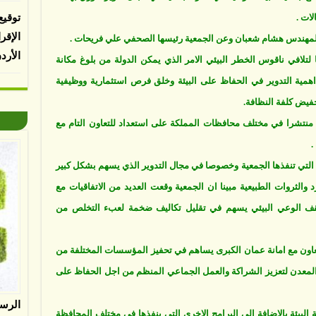
ات .
توقيع
الإقر
ج المهندس هشام شعبان وعن الجمعية رئيسها الصحفي علي فريحات .
الأرد
 لتلافي ناقوس الخطر البيئي الامر الذي يمكن الدولة من بلوغ مكانة
ى اهمية التدوير في الحفاظ على البيئة وخلق فرص استثمارية ووظيفية
فيض كلفة النظافة.
ان ان مراكز ارادة وعددها 28 مركزا منتشرا في مختلف محافظات المملكة على استعداد للتعاون التام مع
.
لتي تنفذها الجمعية وخصوصا في مجال التدوير الذي يسهم بشكل كبير
 والثروات الطبيعية مبينا ان الجمعية وقعت العديد من الاتفاقيات مع
ف الوعي البيئي يسهم في تقليل تكاليف ضخمة لعبء التخلص من
لتعاون مع امانة عمان الكبرى يساهم في تحفيز المؤسسات المختلفة من
 والمعدن لتعزيز الشراكة والعمل الجماعي المنظم من اجل الحفاظ على
الرس
لبيئة بالاضافة الى البرامج الاخرى التي ينفذها في مختلف المحافظة