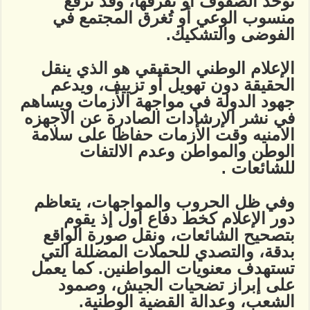
توحد الصفوف أو تفرقها، وقد ترفع
منسوب الوعي أو تُغرق المجتمع في
الفوضى والتشكيك.
الإعلام الوطني الحقيقي هو الذي ينقل
الحقيقة دون تهويل أو تزييف، ويدعم
جهود الدولة في مواجهة الأزمات ويساهم
في نشر الإرشادات الصادرة عن الاجهزه
الامنيه وقت الأزمات حفاظا على سلامة
الوطن والمواطن وعدم الالتفات
للشائعات .
وفي ظل الحروب والمواجهات، يتعاظم
دور الإعلام كخط دفاع أول إذ يقوم
بتصحيح الشائعات، ونقل صورة الواقع
بدقة، والتصدي للحملات المضللة التي
تستهدف معنويات المواطنين. كما يعمل
على إبراز تضحيات الجيش، وصمود
الشعب، وعدالة القضية الوطنية.