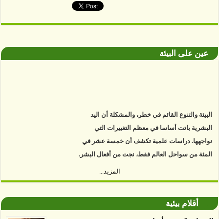
عين على البيئة
البيئة والتنوع القائم في خطر، والمشكلة أن اليد
البشرية باتت أساسا في معظم التغييرات التي
نواجهها. دراسات علمية تكشف أن خمسة عشر في
المئة من سواحل العالم فقط، نجت من أفعال البشر.
https://www.youtube.com/watch?v=9caB1lVk4HY
المزيد...
توصل العلماء إلى أن غابات زيت النخيل التي تم
اعتمادها على أنها مستدامة تدمرت بشكل أسرع من
أقلام بيئية
الأرض غير المعتمدة، وذلك حسب دراسة كشفت