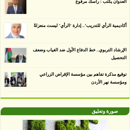
العدوان يكتب : رأسك مرفوع
الغطاء عن أي ادعاءات تقول بأن الزيت يمكن ألا
يسبب الدمار. وكشفت الدراسة فقدان المناطق
المعتمدة المستدامة التي تحمل موافقات بأنها
أكاديمية الرأي للتدريب’.. إدارة ‘الرأي’ ليست منعزلةً
صديقة للبيئة 38 في المئة من زراعتها منذ عام 2007،
بينما فقدت المناطق غير المعتمدة 34 في المئة، وفقاً
لباحثين من جامعة بوردو في ولاية إنديانا الأميركية.
الإرشاد التربوي.. خط الدفاع الأول ضد الغياب وضعف
التحصيل
توقيع مذكرة تفاهم بين مؤسسة الإقراض الزراعي
ومؤسسة نهر الأردن
صورة وتعليق