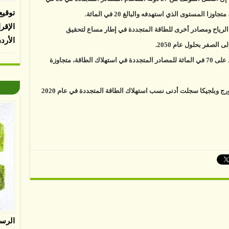
2
قة
توقيع
الإقر
الرياح ومصادر أخرى للطاقة المتجددة في إطار مساع لتحقيق
الأرد
لصفر بحلول عام 2050.
وجاءت السويد في صدارة دول الاتحاد بحصة تزيد على 70 في المائة للمصادر المتجددة في استهلاك الطاقة، متجاوزة
وأظهرت أرقام «يوروستات» أن مالطا ولوكسمبورج وبلجيكا سجلت أدنى نسب استهلاك الطاقة المتجددة في عام 2020
الرس