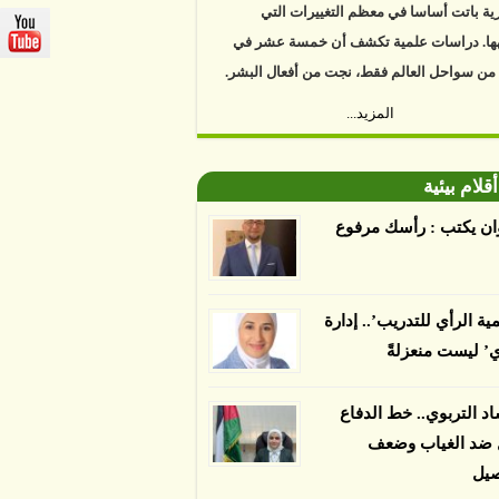
ها. دراسات علمية تكشف أن خمسة عشر في
 من سواحل العالم فقط، نجت من أفعال البشر.
https://www.youtube.com/watch?v=9caB1l
المزيد...
العلماء إلى أن غابات زيت النخيل التي تم
دها على أنها مستدامة تدمرت بشكل أسرع من
أقلام بيئية
 غير المعتمدة، وذلك حسب دراسة كشفت
ان يكتب : رأسك مرفوع
ء عن أي ادعاءات تقول بأن الزيت يمكن ألا
الدمار. وكشفت الدراسة فقدان المناطق
مدة المستدامة التي تحمل موافقات بأنها
مية الرأي للتدريب’.. إدارة
صديقة للبيئة 38 في المئة من زراعتها منذ عام 2007،
ي’ ليست منعزلةً
بينما فقدت المناطق غير المعتمدة 34 في المئة، وفقاً
ن من جامعة بوردو في ولاية إنديانا الأميركية.
اد التربوي.. خط الدفاع
ل ضد الغياب وضعف
صيل