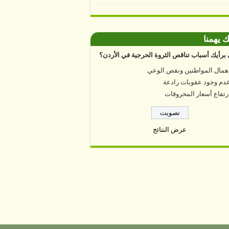
ك يهمنا
برأيك أسباب تناقص الثروة الحرجية في الأردن؟
همال المواطنين ونقص الوعي
دم وجود عقوبات رادعة
رتفاع أسعار المحروقات
عرض النتائج