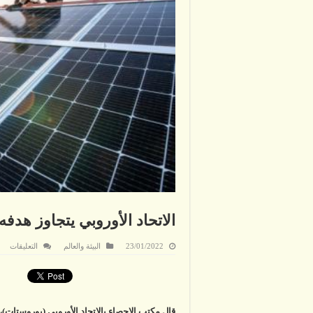
الاتحاد الأوروبي يتجاوز هدفه ل
على
23/01/2022
البيئة والعالم
التعليقات
الات
الأو
يتجا
هدف
للط
الم
في