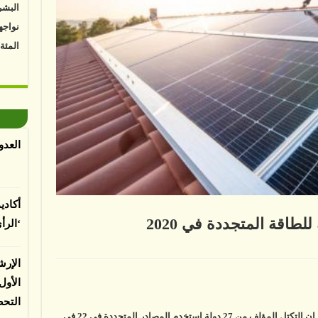
نواجه
المئة
Vk4HY
توصل 
اعتما
الأرض
العدو
الغطا
يسبب 
المعت
أكادي
لطاقة المتجددة في 2020
‘الرأ
لباحثي
حاد
الإرش
روبي
وز
الأو
ه
اقة
التح
تجددة
قال مكتب الإحصاء بالاتحاد الأوروبي (يوروستات)، إن التكتل المؤلف من 27 دولة استخدم المصادر المتجددة في 22 في