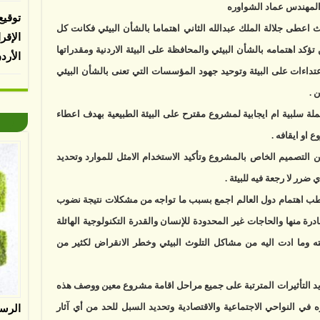
يد المهندس عماد الشواوره
توقيع
حيث اعطى جلالة الملك عبدالله الثاني اهتماما بالشأن البيئي فكانت كل
الإقر
تؤكد اهتمامه بالشأن البيئي والمحافظة على البيئة الاردنية ومقدراتها
الأرد
عتداءات على البيئة وتوحيد جهود المؤسسات التي تعنى بالشأن البيئي
 .
محتملة سلبية ام ايجابية لمشروع مقترح على البيئة الطبيعية بهدف اعطاء
 او ايقافه .
ن التصميم الخاص بالمشروع وتأكيد الاستخدام الامثل للموارد وتحديد
رر لا رجعة فيه للبيئة .
ستقطب اهتمام دول العالم اجمع بسبب ما تواجه من مشكلات نتيجة نضوب
درة منها والحاجات غير المحدودة للإنسان والقدرة التكنولوجية الهائلة
ئته وما ادت اليه من مشاكل التلوث البيئي وخطر الانقراض لكثير من
حديد التأثيرات المترتبة على جميع مراحل اقامة مشروع معين ووصف هذه
ه في النواحي الاجتماعية والاقتصادية وتحديد السبل للحد من أي آثار
الرس