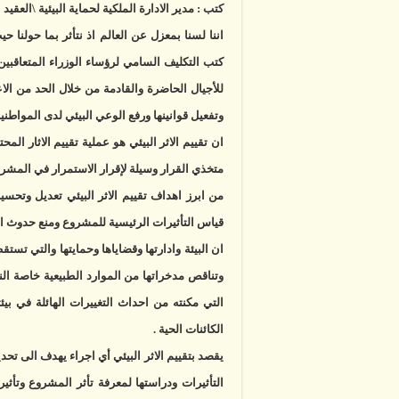
كتب : مدير الادارة الملكية لحماية البيئية \العق
اننا لسنا بمعزل عن العالم اذ نتأثر بما حولنا 
كتب التكليف السامي لرؤساء الوزراء المتعاقبين 
للأجيال الحاضرة والقادمة من خلال الحد من الا
وتفعيل قوانينها ورفع الوعي البيئي لدى المواطنين
ان تقييم الاثر البيئي هو عملية تقييم الاثار ال
متخذي القرار وسيلة لإقرار الاستمرار في المشروع
من ابرز اهداف تقييم الاثر البيئي تعديل وتحسي
قياس التأثيرات الرئيسية للمشروع ومنع حدوث اي ض
ان البيئة وادارتها وقضاياها وحمايتها والتي ت
وتناقص مدخراتها من الموارد الطبيعية خاصة النا
التي مكنته من احداث التغييرات الهائلة في بي
الكائنات الحية .
يقصد بتقييم الاثر البيئي أي اجراء يهدف الى ت
التأثيرات ودراستها لمعرفة تأثر المشروع وتأثير