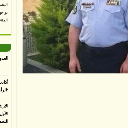
البشر
نواجه
المئة
Vk4HY
توصل 
اعتما
الأرض
العدو
الغطا
يسبب 
المعت
أكادي
‘الرأ
لباحثي
الإرش
ه
الأو
التح