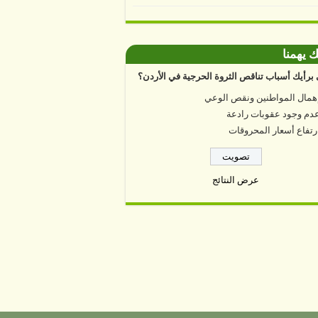
ك يهمنا
برأيك أسباب تناقص الثروة الحرجية في الأردن؟
همال المواطنين ونقص الوعي
دم وجود عقوبات رادعة
رتفاع أسعار المحروقات
عرض النتائج