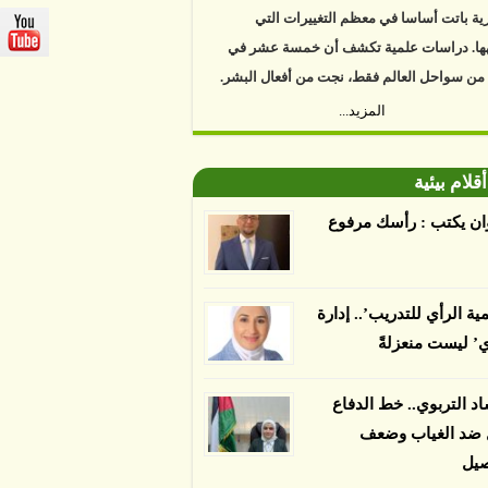
ية باتت أساسا في معظم التغييرات التي
ها. دراسات علمية تكشف أن خمسة عشر في
 من سواحل العالم فقط، نجت من أفعال البشر.
https://www.youtube.com/watch?v=9caB1l
المزيد...
العلماء إلى أن غابات زيت النخيل التي تم
أقلام بيئية
دها على أنها مستدامة تدمرت بشكل أسرع من
 غير المعتمدة، وذلك حسب دراسة كشفت
ان يكتب : رأسك مرفوع
ء عن أي ادعاءات تقول بأن الزيت يمكن ألا
الدمار. وكشفت الدراسة فقدان المناطق
مدة المستدامة التي تحمل موافقات بأنها
مية الرأي للتدريب’.. إدارة
صديقة للبيئة 38 في المئة من زراعتها منذ عام 2007،
ي’ ليست منعزلةً
بينما فقدت المناطق غير المعتمدة 34 في المئة، وفقاً
ن من جامعة بوردو في ولاية إنديانا الأميركية.
اد التربوي.. خط الدفاع
ل ضد الغياب وضعف
صيل