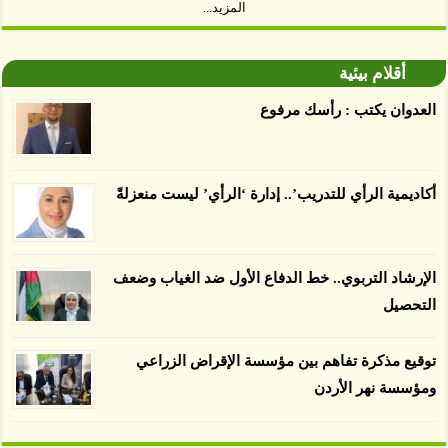
المزيد...
توصل العلماء إلى أن غابات زيت النخيل التي تم
اعتمادها على أنها مستدامة تدمرت بشكل أسرع من
أقلام بيئية
الأرض غير المعتمدة، وذلك حسب دراسة كشفت
العدوان يكتب : رأسك مرفوع
الغطاء عن أي ادعاءات تقول بأن الزيت يمكن ألا
يسبب الدمار. وكشفت الدراسة فقدان المناطق
المعتمدة المستدامة التي تحمل موافقات بأنها
أكاديمية الرأي للتدريب’.. إدارة ‘الرأي’ ليست منعزلةً
صديقة للبيئة 38 في المئة من زراعتها منذ عام 2007،
بينما فقدت المناطق غير المعتمدة 34 في المئة، وفقاً
لباحثين من جامعة بوردو في ولاية إنديانا الأميركية.
الإرشاد التربوي.. خط الدفاع الأول ضد الغياب وضعف
التحصيل
توقيع مذكرة تفاهم بين مؤسسة الإقراض الزراعي
ومؤسسة نهر الأردن