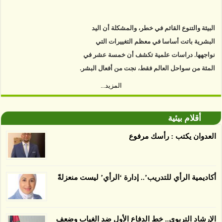
البيئة والتنوع القائم في خطر، والمشكلة أن اليد
البشرية باتت أساسا في معظم التغييرات التي
نواجهها. دراسات علمية تكشف أن خمسة عشر في
المئة من سواحل العالم فقط، نجت من أفعال البشر.
https://www.youtube.com/watch?v=9caB1lVk4HY
المزيد...
توصل العلماء إلى أن غابات زيت النخيل التي تم
اعتمادها على أنها مستدامة تدمرت بشكل أسرع من
أقلام بيئية
الأرض غير المعتمدة، وذلك حسب دراسة كشفت
العدوان يكتب : رأسك مرفوع
الغطاء عن أي ادعاءات تقول بأن الزيت يمكن ألا
يسبب الدمار. وكشفت الدراسة فقدان المناطق
المعتمدة المستدامة التي تحمل موافقات بأنها
أكاديمية الرأي للتدريب’.. إدارة ‘الرأي’ ليست منعزلةً
صديقة للبيئة 38 في المئة من زراعتها منذ عام 2007،
بينما فقدت المناطق غير المعتمدة 34 في المئة، وفقاً
لباحثين من جامعة بوردو في ولاية إنديانا الأميركية.
الإرشاد التربوي.. خط الدفاع الأول ضد الغياب وضعف