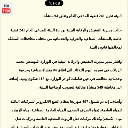
94
منشأة
مغلقة
البيئة تحيل 241 قضية للمدعي العام وتغلق 94 منشأة
حالت مديرية التفتيش والرقابة البيئية بوزارة البيئة للمدعي العام 241 قضية
خاصة بالمنشآت الصناعية والحرفية والخدماتية من مختلف محافظات المملكة
لمخالفتها قانون البيئة.
واشار مدير مديرية التفتيش والرقابة البيئية في الوزارة المهندس محمد
الريالات في تصريح اليوم الثلاثاء، الى اغلاق 94 منشأة صناعية وحرفية
وخدماتية مخالفة، في حين تعاملت كوادر الوزارة مع 413 شكوى بيئية، إضافة
الى مخاطبة 549 منشأة مخالفة لتصويب أوضاعها البيئية .
وأضاف، إنه تم شمول 497 صهريجا بنظام التتبع الالكتروني للمركبات الناقلة
للمياه العادمة، (مياه الصرف الصحي، المياه العادمة الصناعية، مياه الزيبار،
مياه الكمخة) وكذلك مركبات نقل الزيوت المعدنية العادمة ومركبات نقل
النفايات الخطرة منذ بداية تنفيذ المشروع. وعن عدد الزيارات الميدانية التي