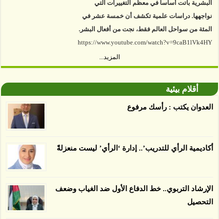
نواجهها. دراسات علمية تكشف أن خمسة عشر في
المئة من سواحل العالم فقط، نجت من أفعال البشر.
https://www.youtube.com/watch?v=9caB1lVk4HY
المزيد...
توصل العلماء إلى أن غابات زيت النخيل التي تم
اعتمادها على أنها مستدامة تدمرت بشكل أسرع من
الأرض غير المعتمدة، وذلك حسب دراسة كشفت
أقلام بيئية
الغطاء عن أي ادعاءات تقول بأن الزيت يمكن ألا
العدوان يكتب : رأسك مرفوع
يسبب الدمار. وكشفت الدراسة فقدان المناطق
المعتمدة المستدامة التي تحمل موافقات بأنها
صديقة للبيئة 38 في المئة من زراعتها منذ عام 2007،
أكاديمية الرأي للتدريب’.. إدارة ‘الرأي’ ليست منعزلةً
بينما فقدت المناطق غير المعتمدة 34 في المئة، وفقاً
لباحثين من جامعة بوردو في ولاية إنديانا الأميركية.
الإرشاد التربوي.. خط الدفاع الأول ضد الغياب وضعف
التحصيل