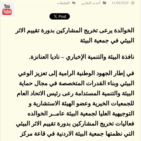
على
11/06/2026
أحدث التقارير
التعليقات
الخوالدة
يرعى
تخريج
المشاركين
بدورة
تقييم
الخوالدة يرعى تخريج المشاركين بدورة تقييم الاثر
الاثر
البيئي
البيئي في جمعية البيئة
في
جمعية
البيئة
مغلقة
نافذة البيئة والتنمية الإخباري – ناديا العنانزة.
في إطار الجهود الوطنية الرامية إلى تعزيز الوعي
البيئي وبناء القدرات المتخصصة في مجال حماية
البيئة والتنمية المستدامة رعى رئيس الاتحاد العام
للجمعيات الخيرية وعضو الهيئة الاستشارية و
التوجيهية العليا لجمعية البيئة عامــر الخوالده
فعاليات تخريج المشاركين بدورة تقييم الاثر البيئي
التي نظمتها جمعية البيئة الاردنية في قاعة مركز