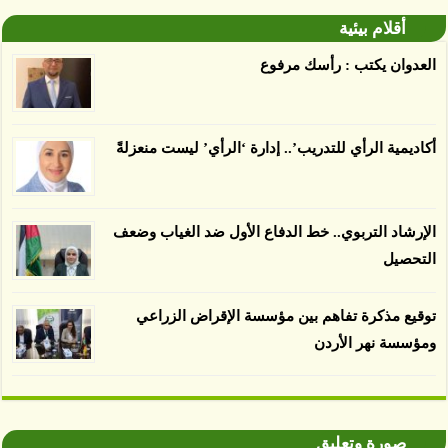
توصل العلماء إلى أن غابات زيت النخيل التي تم
أقلام بيئية
اعتمادها على أنها مستدامة تدمرت بشكل أسرع من
الأرض غير المعتمدة، وذلك حسب دراسة كشفت
العدوان يكتب : رأسك مرفوع
الغطاء عن أي ادعاءات تقول بأن الزيت يمكن ألا
يسبب الدمار. وكشفت الدراسة فقدان المناطق
المعتمدة المستدامة التي تحمل موافقات بأنها
أكاديمية الرأي للتدريب’.. إدارة ‘الرأي’ ليست منعزلةً
صديقة للبيئة 38 في المئة من زراعتها منذ عام 2007،
بينما فقدت المناطق غير المعتمدة 34 في المئة، وفقاً
لباحثين من جامعة بوردو في ولاية إنديانا الأميركية.
الإرشاد التربوي.. خط الدفاع الأول ضد الغياب وضعف
التحصيل
توقيع مذكرة تفاهم بين مؤسسة الإقراض الزراعي
ومؤسسة نهر الأردن
صورة وتعليق