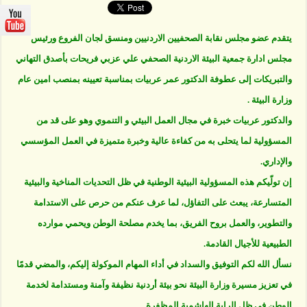
عربيات
..ثقة
وتستحق
المنصب
يتقدم عضو مجلس نقابة الصحفيين الاردنيين ومنسق لجان الفروع ورئيس
مغلقة
مجلس ادارة جمعية البيئة الاردنية الصحفي علي عزبي فريحات بأصدق التهاني
والتبريكات إلى عطوفة الدكتور عمر عربيات بمناسبة تعيينه بمنصب امين عام
وزارة البيئة .
والدكتور عربيات خبرة في مجال العمل البيئي و التنموي وهو على قد من
المسؤولية لما يتحلى به من كفاءة عالية وخبرة متميزة في العمل المؤسسي
والإداري.
إن تولّيكم هذه المسؤولية البيئية الوطنية في ظل التحديات المناخية والبيئية
المتسارعة، يبعث على التفاؤل، لما عرف عنكم من حرص على الاستدامة
والتطوير، والعمل بروح الفريق، بما يخدم مصلحة الوطن ويحمي موارده
الطبيعية للأجيال القادمة.
نسأل الله لكم التوفيق والسداد في أداء المهام الموكولة إليكم، والمضي قدمًا
في تعزيز مسيرة وزارة البيئة نحو بيئة أردنية نظيفة وآمنة ومستدامة لخدمة
الوطن في ظل الراية الهاشمية المظفرة .