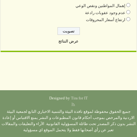
إهمال المواطنين ونقص الوعي
عدم وجود عقوبات رادعة
ارتفاع أسعار المحروقات
عرض النتائج
Designed by
Tira for IT
جميع الحقوق محفوظة لموقع نافذة البيئة والتنمية الاخباري التابع لجمعية البيئة
الاردنية والمرخص بموجب أحكام قانون المطبوعات و النشر يمنع الاقتباس أو إعادة
النشر بدون ذكر المصدر تحت طائلة المسؤولية القانونية. الآراء والتعليقات والمقالات
تعبر عن رأي أصحابها فقط ولا يتحمل الموقع اي مسؤولية