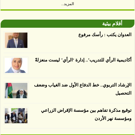
المزيد...
توصل العلماء إلى أن غابات زيت النخيل التي تم
اعتمادها على أنها مستدامة تدمرت بشكل أسرع من
أقلام بيئية
الأرض غير المعتمدة، وذلك حسب دراسة كشفت
العدوان يكتب : رأسك مرفوع
الغطاء عن أي ادعاءات تقول بأن الزيت يمكن ألا
يسبب الدمار. وكشفت الدراسة فقدان المناطق
المعتمدة المستدامة التي تحمل موافقات بأنها
أكاديمية الرأي للتدريب’.. إدارة ‘الرأي’ ليست منعزلةً
صديقة للبيئة 38 في المئة من زراعتها منذ عام 2007،
بينما فقدت المناطق غير المعتمدة 34 في المئة، وفقاً
لباحثين من جامعة بوردو في ولاية إنديانا الأميركية.
الإرشاد التربوي.. خط الدفاع الأول ضد الغياب وضعف
التحصيل
توقيع مذكرة تفاهم بين مؤسسة الإقراض الزراعي
ومؤسسة نهر الأردن