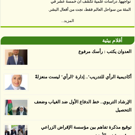
المئة من سواحل العالم فقط، نجت من أفعال البشر.
https://www.youtube.com/watch?v=9caB1lVk4HY
المزيد...
توصل العلماء إلى أن غابات زيت النخيل التي تم
اعتمادها على أنها مستدامة تدمرت بشكل أسرع من
أقلام بيئية
الأرض غير المعتمدة، وذلك حسب دراسة كشفت
العدوان يكتب : رأسك مرفوع
الغطاء عن أي ادعاءات تقول بأن الزيت يمكن ألا
يسبب الدمار. وكشفت الدراسة فقدان المناطق
المعتمدة المستدامة التي تحمل موافقات بأنها
أكاديمية الرأي للتدريب’.. إدارة ‘الرأي’ ليست منعزلةً
صديقة للبيئة 38 في المئة من زراعتها منذ عام 2007،
بينما فقدت المناطق غير المعتمدة 34 في المئة، وفقاً
لباحثين من جامعة بوردو في ولاية إنديانا الأميركية.
الإرشاد التربوي.. خط الدفاع الأول ضد الغياب وضعف
التحصيل
توقيع مذكرة تفاهم بين مؤسسة الإقراض الزراعي