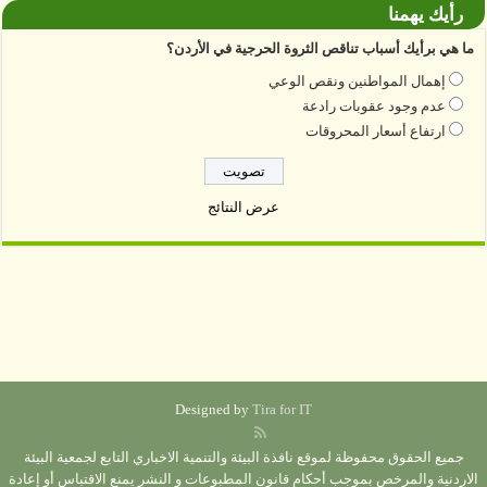
رأيك يهمنا
ما هي برأيك أسباب تناقص الثروة الحرجية في الأردن؟
إهمال المواطنين ونقص الوعي
عدم وجود عقوبات رادعة
ارتفاع أسعار المحروقات
عرض النتائج
Designed by
Tira for IT
جميع الحقوق محفوظة لموقع نافذة البيئة والتنمية الاخباري التابع لجمعية البيئة
الاردنية والمرخص بموجب أحكام قانون المطبوعات و النشر يمنع الاقتباس أو إعادة