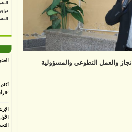
نواجه
المئة
Vk4HY
توصل 
اعتما
الأرض
العدو
انجاز والعمل التطوعي والمسؤولية
الغطا
يسبب 
المعت
أكادي
لى
ضمان
‘الرأ
اجتماعي
زز
لباحثي
انجاز
لعمل
الإرش
تطوعي
لمسؤولية
الأو
مجتمعية
لقة
التح