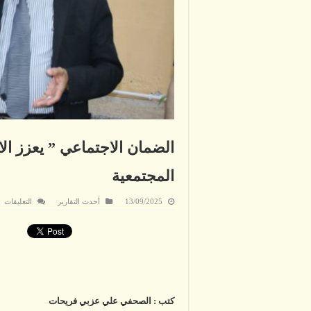
الضمان الاجتماعي ” يعزز ال
المجتمعية
ع
13/09/2025
أحدث التقارير
التعليقات
ال
ال
”
يع
ال
وا
ال
وا
ال
مغ
كتب : الصحفي علي عزبي فريحات