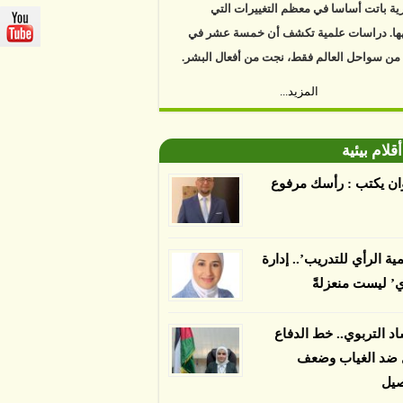
ها. دراسات علمية تكشف أن خمسة عشر في
 من سواحل العالم فقط، نجت من أفعال البشر.
https://www.youtube.com/watch?v=9caB1l
المزيد...
العلماء إلى أن غابات زيت النخيل التي تم
دها على أنها مستدامة تدمرت بشكل أسرع من
أقلام بيئية
 غير المعتمدة، وذلك حسب دراسة كشفت
ان يكتب : رأسك مرفوع
ء عن أي ادعاءات تقول بأن الزيت يمكن ألا
الدمار. وكشفت الدراسة فقدان المناطق
مدة المستدامة التي تحمل موافقات بأنها
مية الرأي للتدريب’.. إدارة
صديقة للبيئة 38 في المئة من زراعتها منذ عام 2007،
ي’ ليست منعزلةً
بينما فقدت المناطق غير المعتمدة 34 في المئة، وفقاً
ن من جامعة بوردو في ولاية إنديانا الأميركية.
اد التربوي.. خط الدفاع
ل ضد الغياب وضعف
صيل