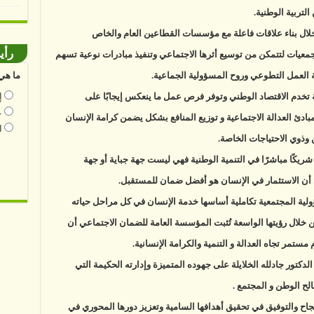
التربية الوطنية.
خلال بناء علاقات فاعلة مع مؤسسات القطاعين العام والخاص
رأي
جمعيات لتتمكن من توسيع أثرها الاجتماعي وتنفيذ مبادرات نوعية تسهم
ما هي 
العمل التطوعي وروح المسؤولية الجماعية.
إ
تخدم الاقتصاد الوطني وتوفر فرص عمل ما ينعكس إيجابًا على
ع
دئ العدالة الاجتماعية و توزيع المنافع بشكل يضمن كرامة الإنسان
ا
وذوي الاحتياجات الخاصة.
يكًا مباشرًا في التنمية الوطنية فهي ليست جهة جباية أو جهة
أن الاستثمار في الإنسان هو أفضل ضمان للمستقبل.
ولية المجتمعية تكاملية أساسها خدمة الإنسان في كل مراحل حياته
ومن خلال رؤيتها الواسعة تُثبت المؤسسة العامة للضمان الاجتماعي أن
ستمر تجاه العدالة و التنمية والكرامة الإنسانية.
كتور جادلله الخلايلة على جهوده المتميزة وإدارته الحكيمة التي
ح الوطن و المجتمع .
نجاح والتوفيق في تحقيق أهدافها السامية وتعزيز دورها المحوري في