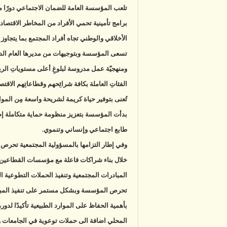
تلعب المؤسسة العامة للضمان الاجتماعي دورًا محو
برامج تأمينية تحمي الأفراد من المخاطر الاقتصادي
الأخلاقي والوطني تجاه أفراد المجتمع بما يتجاوز 
تسعى المؤسسة وبتوجيهات من مديرها العام الدك
ومنهجيّة عمل مدروسة لبلوغِ أعلى مستوياتِ الريادةِ
الفئاتِ العاملة بكافة شرائِحهم وقطاعاتِهم الاقتصاد
تُعنى بتوفير حياة كريمة لشريحة واسعة مِن الموا
بدأت المؤسسة بتعزيز منظومة حماية متكاملة إض
طابع اجتماعي وإنساني وتنموي.
وفي إطار التزامها بالمسؤولية المجتمعية تحرص 
خلال بناء شراكات فاعلة مع مؤسسات القطاعين ال
المبادرات المجتمعية وتنفيذ الحملات التطوعية ا
تحرص المؤسسة وبشكل مستمر على تنفيذ المبادر
بأهمية الحفاظ على الموارد الطبيعية تأكيدًا لدو
المحلي اضافة الى حملات توعوية في الجامعات و ا