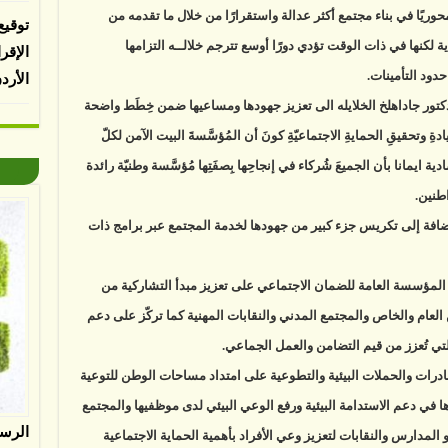
ريًا في بناء مجتمع أكثر عدالة واستقرارًا من خلال ما تقدمه من
توقيع
ة لكنها في ذات الوقت تؤدي دورًا أوسع تترجم خلالــه التزامها
الإقر
حدود التأمينات.
الأرد
تور جاداهلخ الخلايله الى تعزيز جهودها ومساعيها ضمن خِطَط واضحة
 وتحقيقِ الحمايةِ الاجتماعيّةِ كونَ أن المُؤسَّسةَ البيت الآمن لكلّ
ية ايمانا بأن الجميعَ شُركاء في إنجاحِها بِصفَتِها مُؤسَّسة وطنيّة رائدة
طنين.
افة إلى تكريس جزء كبير من جهودها لخدمة المجتمع عبر برامج ذات
المؤسسة العامة للضمان الاجتماعي على تعزيز مبدأ التشاركية من
عام والخاص والمجتمع المدني والنقابات المهنية كما تركّز على دعم
لتي تُعزز من قيم التضامن والعمل الجماعي.
ات والحملات البيئية والتطوعية على امتداد مساحات الوطن للتوعية
رها في دعم الاستدامة البيئية ورفع الوعي البيئي لدى موظفيها والمجتمع
الرس
لمدارس والنقابات لتعزيز وعي الأفراد بأهمية الحماية الاجتماعية