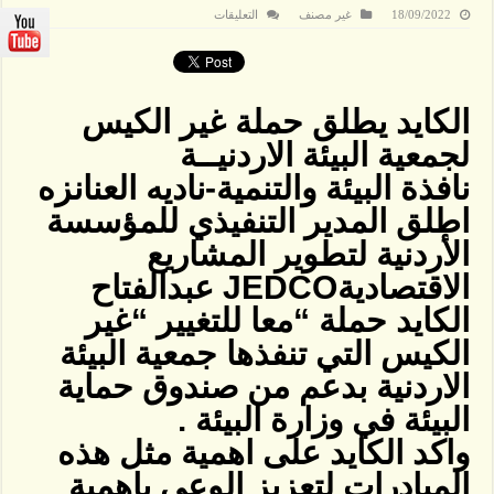
على
18/09/2022
غير مصنف
التعليقات
الكايد
يطلق
حملة
غير
الكيس
لجمعية
الكايد يطلق حملة غير الكيس
البيئة
الاردنيــة
مغلقة
لجمعية البيئة الاردنيــة
نافذة البيئة والتنمية-ناديه العنانزه
اطلق المدير التنفيذي للمؤسسة
الأردنية لتطوير المشاريع
الاقتصاديةJEDCO عبدالفتاح
الكايد حملة “معا للتغيير “غير
الكيس التي تنفذها جمعية البيئة
الاردنية بدعم من صندوق حماية
البيئة في وزارة البيئة .
واكد الكايد على اهمية مثل هذه
المبادرات لتعزيز الوعي باهمية