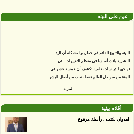
عين على البيئة
البيئة والتنوع القائم في خطر، والمشكلة أن اليد
البشرية باتت أساسا في معظم التغييرات التي
نواجهها. دراسات علمية تكشف أن خمسة عشر في
المئة من سواحل العالم فقط، نجت من أفعال البشر.
https://www.youtube.com/watch?v=9caB1lVk4HY
المزيد...
توصل العلماء إلى أن غابات زيت النخيل التي تم
اعتمادها على أنها مستدامة تدمرت بشكل أسرع من
أقلام بيئية
الأرض غير المعتمدة، وذلك حسب دراسة كشفت
العدوان يكتب : رأسك مرفوع
الغطاء عن أي ادعاءات تقول بأن الزيت يمكن ألا
يسبب الدمار. وكشفت الدراسة فقدان المناطق