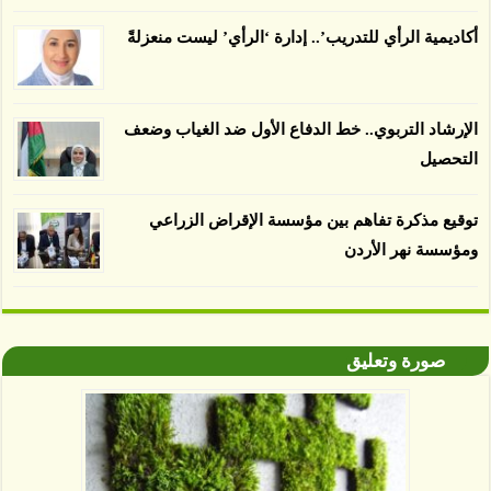
المعتمدة المستدامة التي تحمل موافقات بأنها
أكاديمية الرأي للتدريب’.. إدارة ‘الرأي’ ليست منعزلةً
صديقة للبيئة 38 في المئة من زراعتها منذ عام 2007،
بينما فقدت المناطق غير المعتمدة 34 في المئة، وفقاً
لباحثين من جامعة بوردو في ولاية إنديانا الأميركية.
الإرشاد التربوي.. خط الدفاع الأول ضد الغياب وضعف
التحصيل
توقيع مذكرة تفاهم بين مؤسسة الإقراض الزراعي
ومؤسسة نهر الأردن
صورة وتعليق