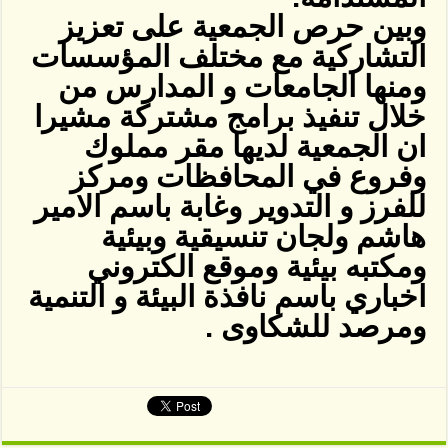
وبين حرص الجمعية على تعزيز
التشاركية مع مختلف المؤسسات
ومنها الجامعات و المدارس من
خلال تنفيذ برامج مشتركة مشيرا
ان الجمعية لديها مقر مملوك
وفروع في المحافظات ومركز
للفرز و التدوير وغابة باسم الامير
هاشم ولجان تنسيقية وبيئية
ومكتبه بيئية وموقع الكتروني
اخباري باسم نافذة البيئة و التنمية
ومرصد للشكاوى .