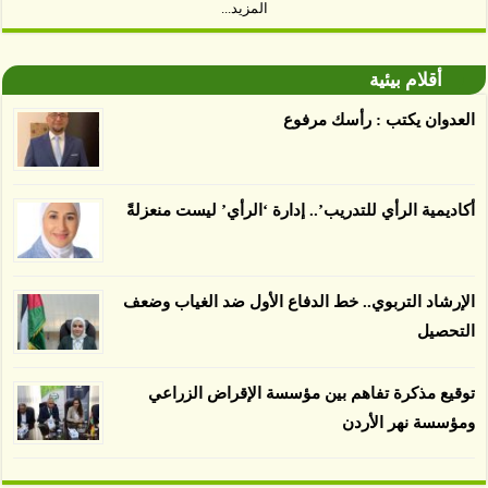
المزيد...
توصل العلماء إلى أن غابات زيت النخيل التي تم
اعتمادها على أنها مستدامة تدمرت بشكل أسرع من
أقلام بيئية
الأرض غير المعتمدة، وذلك حسب دراسة كشفت
العدوان يكتب : رأسك مرفوع
الغطاء عن أي ادعاءات تقول بأن الزيت يمكن ألا
يسبب الدمار. وكشفت الدراسة فقدان المناطق
المعتمدة المستدامة التي تحمل موافقات بأنها
أكاديمية الرأي للتدريب’.. إدارة ‘الرأي’ ليست منعزلةً
صديقة للبيئة 38 في المئة من زراعتها منذ عام 2007،
بينما فقدت المناطق غير المعتمدة 34 في المئة، وفقاً
لباحثين من جامعة بوردو في ولاية إنديانا الأميركية.
الإرشاد التربوي.. خط الدفاع الأول ضد الغياب وضعف
التحصيل
توقيع مذكرة تفاهم بين مؤسسة الإقراض الزراعي
ومؤسسة نهر الأردن