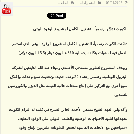
على
03/04/2022
البيئة والعالم
التعليقات
الكويت
تدشّن
التشغيل
الكامل
لمشروع
الوقود
الكويت تدشّن رسمياً التشغيل الكامل لمشروع الوقود البيئي
البيئي
مغلقة
دشّنت الكويت رسمياً، التشغيل الكامل لمشروع الوقود البيئي الذي استمر
العمل فيه لسنوات بتكلفة إجمالية 4.680 بليون دينار (15.5 بليون دولار).
ويهدف المشروع لتطوير مصفاتي الأحمدي وميناء عبد الله التابعتين لشركة
البترول الوطنية، وتضمن إنشاء 39 وحدة جديدة وتحديث سبع وحدات وإغلاق
سبع أخرى مع التركيز على إنتاج منتجات عالية القيمة مثل الديزل والكيروسين
للتصدير.
وأكد ولي العهد الشيخ مشعل الأحمد الجابر الصباح في كلمة له التزام الكويت
بتعهداتها لتلبية الاحتياجات الوطنية والطلب الدولي على الوقود النظيف
«متوافقين مع الاتجاهات العالمية لخفض الملوثات ملتزمين بإنتاج وقود