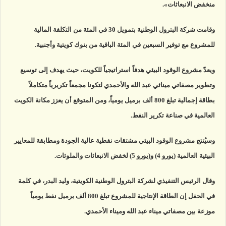
منخفض الانبعاثات».
وقامت شركة البترول الوطنية بتمويل 30 في المئة من التكلفة المالية
للمشروع مع توفير السبعين في المئة الباقية من بنوك كويتية وأجنبية.
ويعدّ مشروع الوقود البيئي هدفاً استراتيجياً للكويت، حيث يهدف إلى توسيع
وتطوير مصفاتي مينائي عبد الله والأحمدي لتكونا مجمعاً تكريرياً متكاملاً
بطاقة إجمالية تبلغ 800 ألف برميل يومياً، ومن المتوقع أن يعزز مكانة الكويت
العالمية في صناعة تكرير النفط.
وسيُنتج مشروع الوقود البيئي مشتقات نفطية عالية الجودة ومطابقة للمعايير
البيئية العالمية (يورو 4) و(يورو 5) لخفض الانبعاثات والملوثات.
وقال الرئيس التنفيذي لشركة البترول الوطنية الكويتية، وليد البدر، في كلمة
في الحفل إن الطاقة الإنتاجية للمشروع تبلغ 800 ألف برميل نفط يومياً
موزعة بين مصفاتي ميناء عبد الله وميناء الأحمدي.