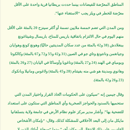
المناطق المعرّضة للفيضانات بينما حددت بريطانيا قرية واحدة على الأقل
معرّضة للخطر في ويلز يجب “الاستغناء عنها”.
ومن المدن التي تضم خمسة ملايين نسمة أو أكثر سينزح 20 بالمئة على الأقل
منهم اليوم في حال الالتزام باتفاقية باريس للمناخ، باريسال وشيتاغونغ
ببنغلادش (38 و42 بالمئة من عدد سكان المدينتين حاليًا) وهونغ كونغ وهوايان
وجيانغمن ونانتونغ وتاي جو في الصين (31 و42 و55 و72 و67 بالمئة) وكالكوتا
وبومباي في الهند (24 و27 بالمئة) وناغويا وأوساكا في اليابان (27 و26 بالمئة)
وهانوي ومدينة هو شي منه بفيتنام (28 و45 بالمئة) ولاغوس ومانيلا وبانكوك
(23 و26 و42 بالمئة).
وقال جيمين إنه “سيكون على الحكومات اتّخاذ القرار واختيار المدن التي
ستحميها بالسدود والحواجز الصخرية وأي المناطق التي ستكون على استعداد
للتضحية بها”. وأشار مدير مركز علوم نظام الأرض في جامعة ولاية بنسلفانيا
مايكل مان إلى البعد الأخلاقي للمشكلة كذلك. وقال: “بإمكان الأشخاص
القادرين على ذلك الانتقال إلى مكان آخر” بينما “سيعلق أولئك الذين لا