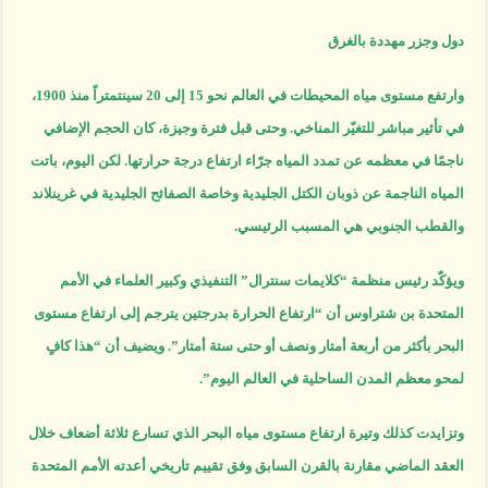
دول وجزر مهددة بالغرق
وارتفع مستوى مياه المحيطات في العالم نحو 15 إلى 20 سينتمتراً منذ 1900،
في تأثير مباشر للتغيّر المناخي. وحتى قبل فترة وجيزة، كان الحجم الإضافي
ناجمًا في معظمه عن تمدد المياه جرّاء ارتفاع درجة حرارتها. لكن اليوم، باتت
المياه الناجمة عن ذوبان الكتل الجليدية وخاصة الصفائح الجليدية في غرينلاند
والقطب الجنوبي هي المسبب الرئيسي.
ويؤكّد رئيس منظمة “كلايمات سنترال” التنفيذي وكبير العلماء في الأمم
المتحدة بن شتراوس أن “ارتفاع الحرارة بدرجتين يترجم إلى ارتفاع مستوى
البحر بأكثر من أربعة أمتار ونصف أو حتى ستة أمتار”. ويضيف أن “هذا كافٍ
لمحو معظم المدن الساحلية في العالم اليوم”.
وتزايدت كذلك وتيرة ارتفاع مستوى مياه البحر الذي تسارع ثلاثة أضعاف خلال
العقد الماضي مقارنة بالقرن السابق وفق تقييم تاريخي أعدته الأمم المتحدة