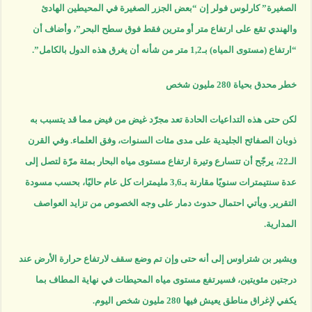
الصغيرة” كارلوس فولر إن “بعض الجزر الصغيرة في المحيطين الهادئ
والهندي تقع على ارتفاع متر أو مترين فقط فوق سطح البحر”، وأضاف أن
“ارتفاع (مستوى المياه) بـ1,2 متر من شأنه أن يغرق هذه الدول بالكامل”.
خطر محدق بحياة 280 مليون شخص
لكن حتى هذه التداعيات الحادة تعد مجرّد غيض من فيض مما قد يتسبب به
ذوبان الصفائح الجليدية على مدى مئات السنوات، وفق العلماء. وفي القرن
الـ22، يرجّح أن تتسارع وتيرة ارتفاع مستوى مياه البحار بمئة مرّة لتصل إلى
عدة سنتيمترات سنويًا مقارنة بـ3,6 مليمترات كل عام حاليًا، بحسب مسودة
التقرير. ويأتي احتمال حدوث دمار على وجه الخصوص من تزايد العواصف
المدارية.
ويشير بن شتراوس إلى أنه حتى وإن تم وضع سقف لارتفاع حرارة الأرض عند
درجتين مئويتين، فسيرتفع مستوى مياه المحيطات في نهاية المطاف بما
يكفي لإغراق مناطق يعيش فيها 280 مليون شخص اليوم.