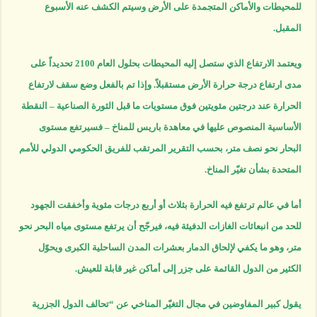
للمحيطات والأماكن المتجمدة على الأرض وسيتم الكشف عنه الأسبوع
المقبل.
ويعتمد الارتفاع الذي ستصل إليه المحيطات بحلول العام 2100 تحديداً على
مدى ارتفاع درجة حرارة الأرض مستقبلاً. وإذا تم بالفعل وضع سقف لارتفاع
الحرارة عند درجتين مئويتين فوق مستويات ما قبل الثورة الصناعية – النقطة
الأساسية المنصوص عليها في معاهدة باريس للمناخ – فسيرتفع مستوى
البحار نحو نصف متر، بحسب التقرير المرتقب للفريق الحكومي الدولي للأمم
المتحدة بشأن تغيّر المناخ.
أما في عالم ترتفع فيه الحرارة بثلاث أو أربع درجات مئوية وأخفقت الجهود
للحد من انبعاثات الغازات الدفيئة فيه، فيرجّح أن يرتفع مستوى مياه البحر نحو
متر، وهو ما يكفي لإلحاق الدمار بعشرات المدن الساحلية الكبرى ويحوّل
الكثير من الدول القائمة على جزر إلى أماكن غير قابلة للعيش.
يقول كبير المفاوضين في مجال التغيّر المناخي عن “تحالف الدول الجزرية