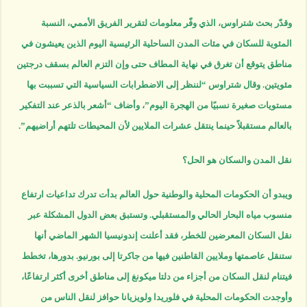
وقدّر بحث شتراوس، الذي وفّر معلومات لتقرير الفريق الأممي، النسبة
المئوية للسكان في مئات المدن الساحلية الرئيسية اليوم الذين يعيشون في
مناطق يتوقع أن تغرق في نهاية المطاف حتى وإن التزم العالم بسقف درجتين
مئويتين. وقال شتراوس “لننظر إلى الاضطرابات السياسية التي تسببت بها
مستويات صغيرة نسبيًا من الهجرة اليوم”، وأضاف “أشعر بالذعر عند التفكير
بالعالم مستقبلاً حينما ينتقل عشرات الملايين لأن المحيطات تلتهم أراضيهم”.
نقل المدن والسكان هو الحل؟
ويبدو أن الحكومات المحلية والوطنية حول العالم بدأت تدرك تداعيات ارتفاع
منسوب مياه البحار الحالي والمستقبلي. وتستبق بعض الدول المشكلة عبر
نقل السكان المعرضين للخطر، فقد أعلنت إندونيسيا الشهر الماضي أنها
ستنقل عاصمتها وملايين القاطنين فيها من جاكرتا إلى بورنيو. بدورها، تخطط
فيتنام لنقل السكان من أجزاء من دلتا ميكونغ إلى مناطق أخرى أكثر ارتفاعًا،
وأوجدت الحكومات المحلية في فلوريدا ولويزيانا حوافز لنقل الناس من