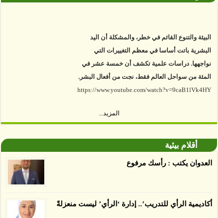
البيئة والتنوع القائم في خطر، والمشكلة أن اليد
البشرية باتت أساسا في معظم التغييرات التي
نواجهها. دراسات علمية تكشف أن خمسة عشر في
المئة من سواحل العالم فقط، نجت من أفعال البشر.
https://www.youtube.com/watch?v=9caB1lVk4HY
توصل العلماء إلى أن غابات زيت النخيل التي تم
المزيد...
اعتمادها على أنها مستدامة تدمرت بشكل أسرع من
الأرض غير المعتمدة، وذلك حسب دراسة كشفت
أقلام بيئية
الغطاء عن أي ادعاءات تقول بأن الزيت يمكن ألا
يسبب الدمار. وكشفت الدراسة فقدان المناطق
العدوان يكتب : رأسك مرفوع
المعتمدة المستدامة التي تحمل موافقات بأنها
صديقة للبيئة 38 في المئة من زراعتها منذ عام 2007،
بينما فقدت المناطق غير المعتمدة 34 في المئة، وفقاً
أكاديمية الرأي للتدريب’.. إدارة ‘الرأي’ ليست منعزلةً
لباحثين من جامعة بوردو في ولاية إنديانا الأميركية.