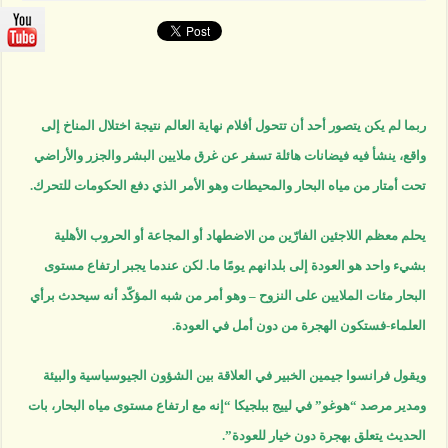
المناخي
..
رحيل
بلا
أمل
في
العودة
مغلقة
ربما لم يكن يتصور أحد أن تتحول أفلام نهاية العالم نتيجة اختلال المناخ إلى
واقع، ينشأ فيه فيضانات هائلة تسفر عن غرق ملايين البشر والجزر والأراضي
تحت أمتار من مياه البحار والمحيطات وهو الأمر الذي دفع الحكومات للتحرك.
يحلم معظم اللاجئين الفارّين من الاضطهاد أو المجاعة أو الحروب الأهلية
بشيء واحد هو العودة إلى بلدانهم يومًا ما. لكن عندما يجبر ارتفاع مستوى
البحار مئات الملايين على النزوح – وهو أمر من شبه المؤكّد أنه سيحدث برأي
العلماء-فستكون الهجرة من دون أمل في العودة.
ويقول فرانسوا جيمين الخبير في العلاقة بين الشؤون الجيوسياسية والبيئة
ومدير مرصد “هوغو” في لييج ببلجيكا “إنه مع ارتفاع مستوى مياه البحار، بات
الحديث يتعلق بهجرة دون خيار للعودة”.