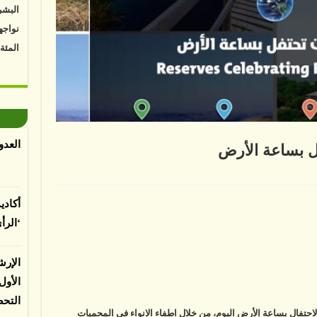
نواجه
المئة
Vk4HY
توصل 
اعتما
الأرض
العدو
فل بساعة الأرض
الغطا
يسبب 
لى
ملكية
المعت
ماية
أكادي
طبيعة
تفل
‘الرأ
اعة
أرض
لقة
لباحثي
الإرش
الأو
التح
لاحتفال بساعة الأرض اليوم، من خلال اطفاء الانواء في المحميات