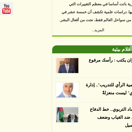
ها. دراسات علمية تكشف أن خمسة عشر في
 من سواحل العالم فقط، نجت من أفعال البشر.
https://www.youtube.com/watch?v=9caB1l
المزيد...
العلماء إلى أن غابات زيت النخيل التي تم
دها على أنها مستدامة تدمرت بشكل أسرع من
أقلام بيئية
 غير المعتمدة، وذلك حسب دراسة كشفت
ان يكتب : رأسك مرفوع
ء عن أي ادعاءات تقول بأن الزيت يمكن ألا
الدمار. وكشفت الدراسة فقدان المناطق
مدة المستدامة التي تحمل موافقات بأنها
مية الرأي للتدريب’.. إدارة
صديقة للبيئة 38 في المئة من زراعتها منذ عام 2007،
ي’ ليست منعزلةً
بينما فقدت المناطق غير المعتمدة 34 في المئة، وفقاً
ن من جامعة بوردو في ولاية إنديانا الأميركية.
اد التربوي.. خط الدفاع
ل ضد الغياب وضعف
صيل