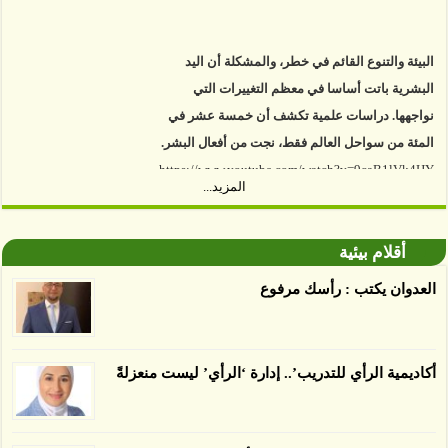
البيئة والتنوع القائم في خطر، والمشكلة أن اليد
البشرية باتت أساسا في معظم التغييرات التي
نواجهها. دراسات علمية تكشف أن خمسة عشر في
المئة من سواحل العالم فقط، نجت من أفعال البشر.
https://www.youtube.com/watch?v=9caB1lVk4HY
المزيد...
توصل العلماء إلى أن غابات زيت النخيل التي تم
اعتمادها على أنها مستدامة تدمرت بشكل أسرع من
أقلام بيئية
الأرض غير المعتمدة، وذلك حسب دراسة كشفت
العدوان يكتب : رأسك مرفوع
الغطاء عن أي ادعاءات تقول بأن الزيت يمكن ألا
يسبب الدمار. وكشفت الدراسة فقدان المناطق
المعتمدة المستدامة التي تحمل موافقات بأنها
أكاديمية الرأي للتدريب’.. إدارة ‘الرأي’ ليست منعزلةً
صديقة للبيئة 38 في المئة من زراعتها منذ عام 2007،
بينما فقدت المناطق غير المعتمدة 34 في المئة، وفقاً
لباحثين من جامعة بوردو في ولاية إنديانا الأميركية.