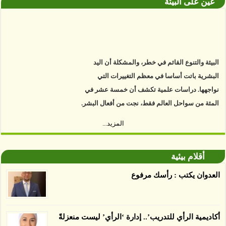
عين على البيئة
البيئة والتنوع القائم في خطر، والمشكلة أن اليد
البشرية باتت أساسا في معظم التغييرات التي
نواجهها. دراسات علمية تكشف أن خمسة عشر في
المئة من سواحل العالم فقط، نجت من أفعال البشر.
https://www.youtube.com/watch?v=9caB1lVk4HY
المزيد...
توصل العلماء إلى أن غابات زيت النخيل التي تم
اعتمادها على أنها مستدامة تدمرت بشكل أسرع من
أقلام بيئية
الأرض غير المعتمدة، وذلك حسب دراسة كشفت
العدوان يكتب : رأسك مرفوع
الغطاء عن أي ادعاءات تقول بأن الزيت يمكن ألا
يسبب الدمار. وكشفت الدراسة فقدان المناطق
المعتمدة المستدامة التي تحمل موافقات بأنها
أكاديمية الرأي للتدريب’.. إدارة ‘الرأي’ ليست منعزلةً
صديقة للبيئة 38 في المئة من زراعتها منذ عام 2007،