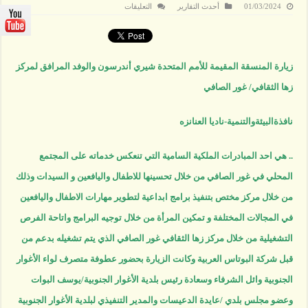
على
01/03/2024
أحدث التقارير
التعليقات
المنسقة
المقيمة
للأمم
المتحدة
أندرسون
تزور
زيارة المنسقة المقيمة للأمم المتحدة شيري أندرسون والوفد المرافق لمركز
مركز
زها
زها الثقافي/ غور الصافي
الثقافي/
غور
الصافي
مغلقة
نافذةالبيئةوالتنمية-ناديا العنانزه
.. هي احد المبادرات الملكية السامية التي تنعكس خدماته على المجتمع
المحلي في غور الصافي من خلال تحسينها للاطفال واليافعين و السيدات وذلك
من خلال مركز مختص بتنفيذ برامج ابداعية لتطوير مهارات الاطفال واليافعين
في المجالات المختلفة و تمكين المرأة من خلال توجيه البرامج واتاحة الفرص
التشغيلية من خلال مركز زها الثقافي غور الصافي الذي يتم تشغيله بدعم من
قبل شركة البوتاس العربية وكانت الزيارة بحضور عطوفة متصرف لواء الأغوار
الجنوبية وائل الشرفاء وسعادة رئيس بلدية الأغوار الجنوبية/يوسف البوات
وعضو مجلس بلدي /عايدة الدعيسات والمدير التنفيذي لبلدية الأغوار الجنوبية