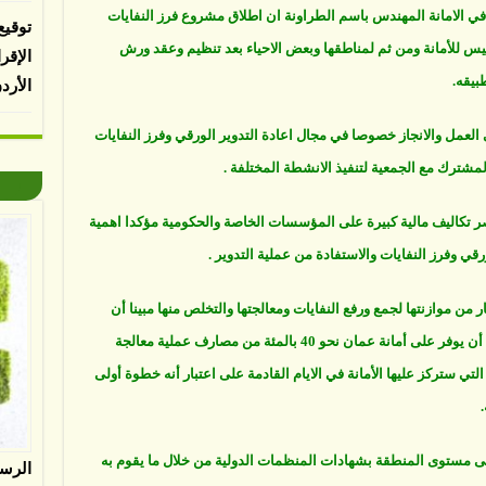
 في الامانة المهندس باسم الطراونة ان اطلاق مشروع فرز النفايات
توقيع
ئيس للأمانة ومن ثم لمناطقها وبعض الاحياء بعد تنظيم وعقد ورش
الإقر
بيقه.
الأرد
 العمل والانجاز خصوصا في مجال اعادة التدوير الورقي وفرز النفايات
لمشترك مع الجمعية لتنفيذ الانشطة المختلفة .
ر تكاليف مالية كبيرة على المؤسسات الخاصة والحكومية مؤكدا اهمية
قي وفرز النفايات والاستفادة من عملية التدوير .
ة تخصص سنويا نحو 60 مليون دينار من موازنتها لجمع ورفع النفايات ومعالجتها والتخلص منها مبينا أن
تطبيق برنامج فرز النفايات من المصدر من شأنه أن يوفر على أمانة عمان نحو 40 بالمئة من مصارف عملية معالجة
التي ستركز عليها الأمانة في الايام القادمة على اعتبار أنه خطوة أولى
لى مستوى المنطقة بشهادات المنظمات الدولية من خلال ما يقوم به
الرس