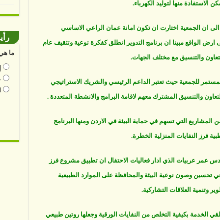
ن الاستفادة منها لتوليد الكهرباء.
لى ان الجمعية اختارت ان تكون امانة عمان الراعي الاساسي
رأي
 ارض الواقع مبينا ان برنامج التدوير انطلق كفكرة توعية وتثقيف عام
ما هي 
إ
ع
مستمر للجمعية حيث تعتبر الداعم الرئيسي والشريك الاستراتيجي
ا
اون والتنسيق المشترك معهم لاقامة البرامج والانشطة المتعددة .
 المشاريع التي تسهم في حماية البيئة في الاردن ومنها البرنامج
طبية فرز النفايات المنزلية الخطرة.
هندس عمر عربيات الذي ادار فعاليات الاحتفال ان تطبيق مشروع فرز
ة في تحسين وصون نوعية البيئة والمحافظة على الموارد الطبيعية
ر وتنمية العلاقات التشاركية.
 الخدمة بكيفية التخلص من النفايات الورقية وجعلها روتين طبيعي