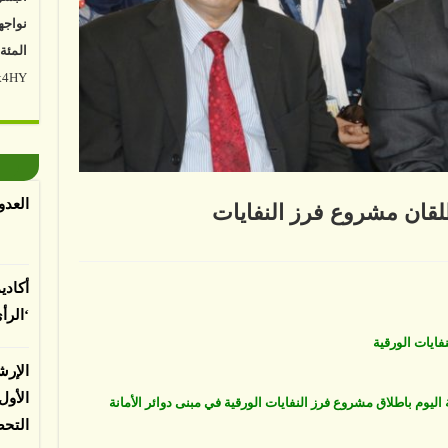
المئة
Vk4HY
توصل 
اعتما
الأرض
الغطا
يسبب 
العدو
طلقان مشروع فرز النفايات
المعت
أكادي
ية
لباحثي
‘الرأ
ان
وع
فايات الورقية
يات
ة
الإرش
الأو
 اليوم باطلاق مشروع فرز النفايات الورقية في مبنى دوائر الأمانة
التح