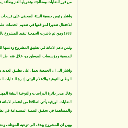
من فرز للنفايات ومعالجته وتحويلها لغاز وطاقة يمك
واشار رئيس جمعية البيئة الصحفي علي فريحات ا
للاحتفال تقديرا لمواقفها في تقديم الخدمات على
1988 ومن ثم باشرت الجمعية تنفيذ المشروع بالتعاون والتنسيق مع مختلف الجهات.
وثمن دعم الامانة في تطبيق المشروع ودعمها ال
للجمعية ومؤسسات الموطن من خلال فتح اطر التع
واشار الى ان الجمعية تعمل على تطبيق العديد من
الوطني للتوعية والاعلام البيئي إدارة النفايات ال
وقال مدير دائرة الدراسات والتوعية البيئية الم
النفايات الورقية يأتي انطلاقا من اهتمام الامان
والمساهمة في تحقيق التنمية المستدامة في تطوي
وبين ان المشروع يهدف الى توعية الموظف ومتلقي