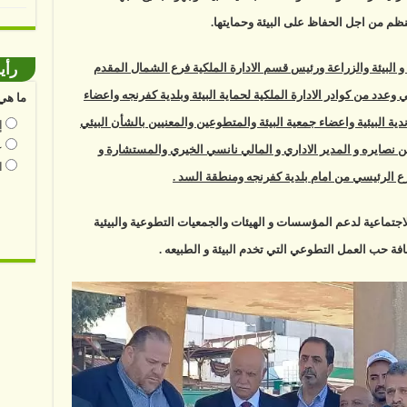
ظم من اجل الحفاظ على البيئة وحمايتها.
رأي
و البيئة والزراعة ورئيس قسم الادارة الملكية فرع الشمال المقدم
د من كوادر الادارة الملكية لحماية البيئة وبلدية كفرنجه واعضاء
ما هي 
ية البيئية واعضاء جمعية البيئة والمتطوعين والمعنيين بالشأن البيئي
إ
ع
ن نصايره و المدير الاداري و المالي نانسي الخيري والمستشارة و
ا
رع الرئيسي من امام بلدية كفرنجه ومنطقة السد .
سؤوليته الاجتماعية لدعم المؤسسات و الهيئات والجمعيات التطوعية والبيئية
افة حب العمل التطوعي التي تخدم البيئة و الطبيعه .