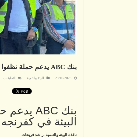
بنك ABC يدعم حملة نظفوا العالم لجمعية البيئة في كفرنجه .
عل
23/10/2023
البيئة والتنمية
التعليقات
بنك
BC
يد
حم
نظف
الع
لجم
بنك ABC يد
البي
في
البيئة في كفرنجه 
كف
.
مغل
نافذة البيئة والتنمية -راشد فريحات