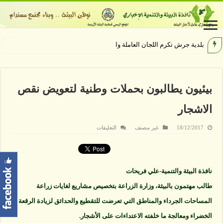
بلدية جرش تكرم اللجان العاملة والمشاركة
بيئيون يطالبون بحملات وطنية لتعويض نقص
الاشجار
على
18/12/2017
غير مصنف
التعليقات
بيئيون
يطالبون
بحملات
وطنية
لتعويض
نقص
نافذة البيئة والتنمية-علي فريحات
الاشجار
مغلقة
طالب مهتمون بالبيئة، وزارة الزراعة بتخصيص مشاريع لغايات زراعة
المساحات الجرداء والمناطق التي تعرضت للتقطيع والحدائق لزيادة الرقعة
الخضراء ومعالجة ما خلفته الاعتداءات على الأشجار.