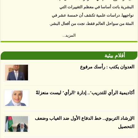
البشرية باتت أساسا في معظم التغييرات التي
نواجهها. دراسات علمية تكشف أن خمسة عشر في
المئة من سواحل العالم فقط، نجت من أفعال البشر.
https://www.youtube.com/watch?v=9caB1lVk4HY
المزيد...
توصل العلماء إلى أن غابات زيت النخيل التي تم
اعتمادها على أنها مستدامة تدمرت بشكل أسرع من
أقلام بيئية
الأرض غير المعتمدة، وذلك حسب دراسة كشفت
العدوان يكتب : رأسك مرفوع
الغطاء عن أي ادعاءات تقول بأن الزيت يمكن ألا
يسبب الدمار. وكشفت الدراسة فقدان المناطق
المعتمدة المستدامة التي تحمل موافقات بأنها
أكاديمية الرأي للتدريب’.. إدارة ‘الرأي’ ليست منعزلةً
صديقة للبيئة 38 في المئة من زراعتها منذ عام 2007،
بينما فقدت المناطق غير المعتمدة 34 في المئة، وفقاً
لباحثين من جامعة بوردو في ولاية إنديانا الأميركية.
الإرشاد التربوي.. خط الدفاع الأول ضد الغياب وضعف
التحصيل