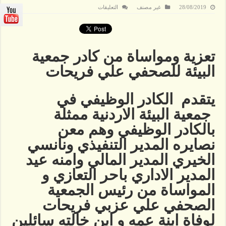
على
28/08/2019
غير مصنف
التعليقات
تعزية
ومواساة
من
كادر
جمعية
البيئة
تعزية ومواساة من كادر جمعية
للصحفي
علي
فريحات
البيئة للصحفي علي فريحات
مغلقة
يتقدم الكادر الوظيفي في
جمعية البيئة الاردنية ممثلة
بالكادر الوظيفي وهم معن
نصايره المدير التنفيذي ونانسي
الخيري المدير المالي وامنه عيد
المدير الاداري باحر التعازي و
المواساة من رئيس الجمعية
الصحفي علي عزبي فريحات
لوفاة ابنة عمه و ابن خالته سائلين