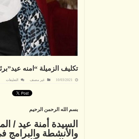
تكليف الزميلة “امنه عيد”برئا
على
10/03/2021
غير مصنف
التعليقات
تكلي
الزمي
“امنه
عيد”
جمعي
البيئة
بيوم
بسم الله الرحمن الرحيم
المرأ
العال
مغلق
السيدة أمنة عيد / الم
والأنشطة والبرامج في 