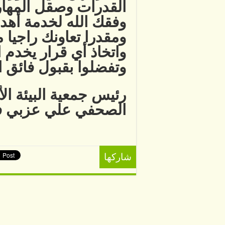
القدرات وصقل المهار
وفقك الله لخدمة أهد
ومقدرا تعاونك راجيا
واتخاذ أي قرار يخدم ا
وتفضلوا بقبول فائق ال
رئيس جمعية البيئة الأ
الصحفي علي عزبي ف
شاركها