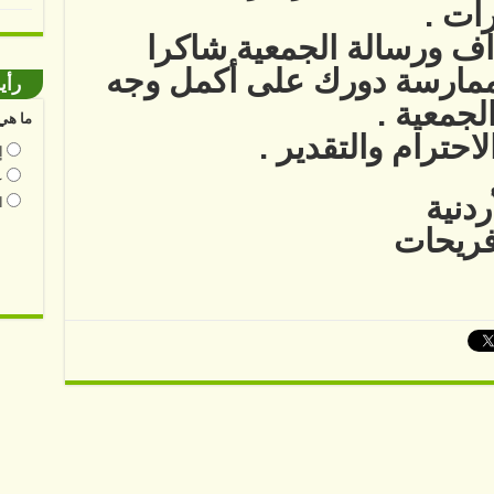
ات .
اف ورسالة الجمعية شاكرا
 ممارسة دورك على أكمل وجه
رأي
لجمعية .
ما هي 
احترام والتقدير .
إ
ع
ردنية
ا
ريحات