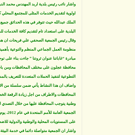
واشار نائب رئيس بلدية اربد المهندس محمد الدو
اولوية لتقديم الخدمات المثلى للمجتمع المحلي 
الملك عبدالله حيث تتوفر في هذه الحدائق جميع ا
البلدية على استعداد تام لتقديم كافة الخدمات ل
وقال رئيس الجمعية الصحفي علي فريحات ان هذا الا
منظومة العمل الجماعي المنظم والتوعية بأهمية ا
مبادرة “غاباتنا عنوان ثروتنا ” جاءت بناء على ت
محافظة عجلون على مختلف المحافظات ومن باب 
التطوعية لتنفيذ الحملات المتعددة للتعريف بالمشا
واضاف ان هذا النشاط يأتي ضمن سلسلة من الانشط
المحافظات والاطراف من اجل زيادة الرقعة الخضر
وطنية يتوجب المحافظة عليها من خلال التصدي للاع
على المستويات المحلية والوطنية والدولية للاضط
واشار ان الجمعية متواصلة دائما في خدمة البيئ