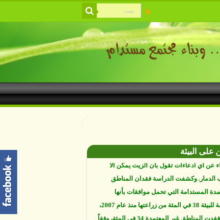
ة والتنوع القائم في خطر، والمشكلة أن اليد
ية باتت أساسا في معظم التغييرات التي
ها. دراسات علمية تكشف أن خمسة عشر في
 من سواحل العالم فقط، نجت من أفعال البشر.
https://www.youtube.com/watch?v=9caB1l
العلماء إلى أن غابات زيت النخيل التي تم
دها على أنها مستدامة تدمرت بشكل أسرع من
 غير المعتمدة، وذلك حسب دراسة كشفت
 على البيئة
ء عن أي ادعاءات تقول بأن الزيت يمكن ألا
الدمار. وكشفت الدراسة فقدان المناطق
مدة المستدامة التي تحمل موافقات بأنها
صديقة للبيئة 38 في المئة من زراعتها منذ عام 2007،
بينما فقدت المناطق غير المعتمدة 34 في المئة، وفقاً
ن من جامعة بوردو في ولاية إنديانا الأميركية.