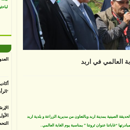
العدو
بة العالمي في اربد
ة
أكادي
ل
‘الرأ
ة
مي
ة
الإرش
الأو
حديقة الصينية بمدينة اربد وبالتعاون من مديرية الزراعة و بلدية اربد
التح
رتها “غاباتنا عنوان ثروتنا ” بمناسبة يوم الغابة العالمي .