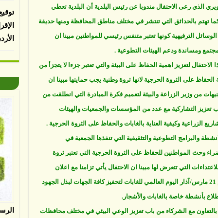
يري الذي رعى الاحتفال مندوبا عن رئيس البلدية أن البلدية تعطي
توقيع
كما تهتم بالحدائق التي تنتشر في مختلف مناطق المحافظة ومنها حديقة
الإقر
لوسائل الترفيهية كونها تعتبر متنفس رئيسي للمواطنين مبينا ان
الأرد
لمجتمع ومساندة ودعم الهيئات التطوعية .
حتفال لتعزيز اهمية الحفاظ على البيئة والتي تعتبر جزءا لا يتجزأ من
لحفاظ على الثروة الحرجية لانها ثروة وطنية يجب حمايتها مبينا ان
وجيهات من وزير الزراعة والبيئة لتعميم فكرة المبادرة التي انطلقت من
تعزيز التشاركية مع عدد من المؤسسات والجمعيات والهيئات
ريع الزراعية وكيفية العناية بالغابات والحفاظ على الثروة الحرجية .
ة والبرامج التطوعية والتثقيفية التي تنفذها الجمعية في
اء وحث المواطنين للحفاظ على الثروة الحرجية التي تعتبر ثروة
تداءات التي تتعرض لها مبينا ان الاحتفال يأتي تزامنا مع اعلان
الجمعية العامة للأمم المتحدة في عام 2012، يوم 21 مارس/آذار اليوم العالمي للغابات لتحفيز كافة الجهات لبذل الجهود
لاع بأنشطة خاصة بالغابات والأشجار.
الرس
ة بالتعاون مع الشركاء من باب تعزيز الوعي البيئي في مختلف محافظات