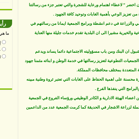
 اخضر ” لاعطاء اهتمام ورعاية للشجرة والتي تعتبر جزء من رسالتنا
من تعزيز الوعي بأهمية الغابات وتوحيد كافة الجهود .
رأي
لامي والزراعة في دعم انشطة وبرامج الجمعية ايمانا من رسالتهم في
ة والخيرية مشيرا الى ان البلدية تقدم خدمات جليلة منها العناية
ما هي 
إ
ع
بول ان البنك ومن باب مسؤوليته الاجتماعية دائما يساند ويدعم
ا
 الجمعيات التطوعية لتعزيز رسالتها في خدمة الوطن و ابنائه مثمنا جهود
ئية المتعددة بمختلف محافظات المملكة.
محسنة على اهمية الحفاظ على الغابات التي تعتبر ثروة وطنية مبينه
رامج التي ينفذها الفرع .
اعضاء الهيئة الادارية و الكادر الوظيفي ورؤساء الفروع في الجمعية
حملة لزراعة الاشجار في الحديقة كما كرمت الجمعية عدد من الداعمين