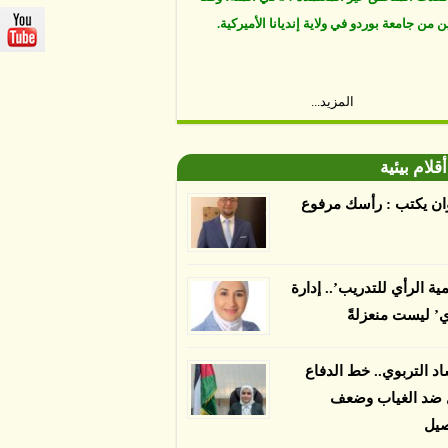
المزيد...
أقلام بيئية
ان يكتب : رأسك مرفوع
مية الرأي للتدريب’.. إدارة
ي’ ليست منعزلةً
اد التربوي.. خط الدفاع
ل ضد الغياب وضعف
صيل