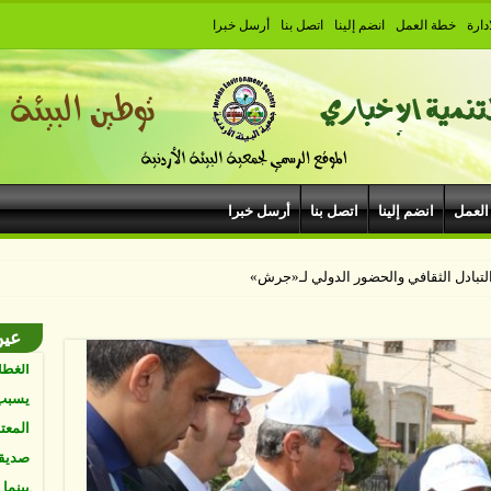
دارة
خطة العمل
انضم إلينا
اتصل بنا
أرسل خبرا
البيئ
البشر
نواجه
المئة
Vk4HY
العمل
انضم إلينا
اتصل بنا
أرسل خبرا
توصل 
اعتما
الأرض
عين
الغطا
يسبب 
المعت
لباحثي