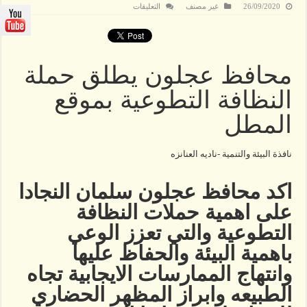
على
26/09/2020
غير مصنف
التعليقات
جمعية
البيئة
تشارك
بحملة
النظافة
التطوعية
محافظ عجلون يطلق حملة
بعجلون
مغلقة
النظافة التطوعية بموقع
المطل
نافذة البيئة والتنمية -ناديه العنانزه
اكد محافظ عجلون سلمان النجادا
على اهمية حملات النظافة
التطوعية والتي تعزز الوعي
باهمية البيئة والحفاظ عليها
وانتهاج الممارسات الايجابية تجاه
الطبيعه وابراز المظهر الحضاري