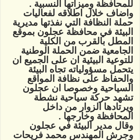
للمحافظة وميزاتها النسبية .
واضاف خلال اطلاقه لفعاليات
حملة النظافة التي نفذتها مديرية
البيئة في محافظة عجلون بموقع
المطل بالقرب من الكلية
الجامعية ضمن الحملة الوطنية
للتوعية البيئية ان على الجميع ان
يتحمل مسؤولياته تجاه البيئة
والحفاظ على نظافة المواقع
السياحية وخصوصا ان عجلون
تشهد حركة سياحية نشطة
ويرتادها الزوار من داخل
المحافظة وخارجها .
وقال مدير البيئة في عجلون
وجرش المهندس محمد فريحات