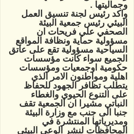
وجماليتها .
واكد رئيس لجنة تنسيق العمل
البيئي رئيس جمعية البيئة
الصحفي علي فريحات ان
مسؤولية حماية ونظافة المواقع
السياحية مسؤولية تقع على عاتق
الجميع سواء كانت مؤسسات
حكومية اوجمعيات ومؤسسات
اهلية ومواطنون الامر الذي
يتطلب تظافر الجهود للحفاظ
على التنوع الحيوي والغطاء
النباتي مشيرا ان الجمعية تقف
جنبا الى جنب مع وزارة البيئة
ومديرياتها المنتشرة في
المحافظات لنشر الوعي البيئي