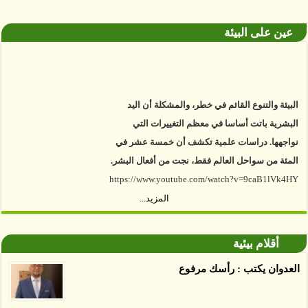
عين على البيئة
البيئة والتنوع القائم في خطر، والمشكلة أن اليد
البشرية باتت أساسا في معظم التغييرات التي
نواجهها. دراسات علمية تكشف أن خمسة عشر في
المئة من سواحل العالم فقط، نجت من أفعال البشر.
https://www.youtube.com/watch?v=9caB1lVk4HY
المزيد...
توصل العلماء إلى أن غابات زيت النخيل التي تم
اعتمادها على أنها مستدامة تدمرت بشكل أسرع من
أقلام بيئية
الأرض غير المعتمدة، وذلك حسب دراسة كشفت
الغطاء عن أي ادعاءات تقول بأن الزيت يمكن ألا
العدوان يكتب : رأسك مرفوع
يسبب الدمار. وكشفت الدراسة فقدان المناطق
المعتمدة المستدامة التي تحمل موافقات بأنها