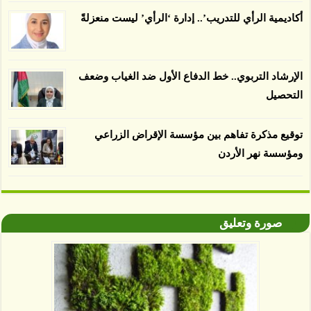
صديقة للبيئة 38 في المئة من زراعتها منذ عام 2007،
أكاديمية الرأي للتدريب’.. إدارة ‘الرأي’ ليست منعزلةً
بينما فقدت المناطق غير المعتمدة 34 في المئة، وفقاً
لباحثين من جامعة بوردو في ولاية إنديانا الأميركية.
الإرشاد التربوي.. خط الدفاع الأول ضد الغياب وضعف
التحصيل
توقيع مذكرة تفاهم بين مؤسسة الإقراض الزراعي
ومؤسسة نهر الأردن
صورة وتعليق