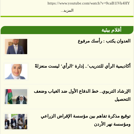
المزيد...
توصل العلماء إلى أن غابات زيت النخيل التي تم
اعتمادها على أنها مستدامة تدمرت بشكل أسرع من
أقلام بيئية
الأرض غير المعتمدة، وذلك حسب دراسة كشفت
الغطاء عن أي ادعاءات تقول بأن الزيت يمكن ألا
العدوان يكتب : رأسك مرفوع
يسبب الدمار. وكشفت الدراسة فقدان المناطق
المعتمدة المستدامة التي تحمل موافقات بأنها
صديقة للبيئة 38 في المئة من زراعتها منذ عام 2007،
أكاديمية الرأي للتدريب’.. إدارة ‘الرأي’ ليست منعزلةً
بينما فقدت المناطق غير المعتمدة 34 في المئة، وفقاً
لباحثين من جامعة بوردو في ولاية إنديانا الأميركية.
الإرشاد التربوي.. خط الدفاع الأول ضد الغياب وضعف
التحصيل
توقيع مذكرة تفاهم بين مؤسسة الإقراض الزراعي
ومؤسسة نهر الأردن