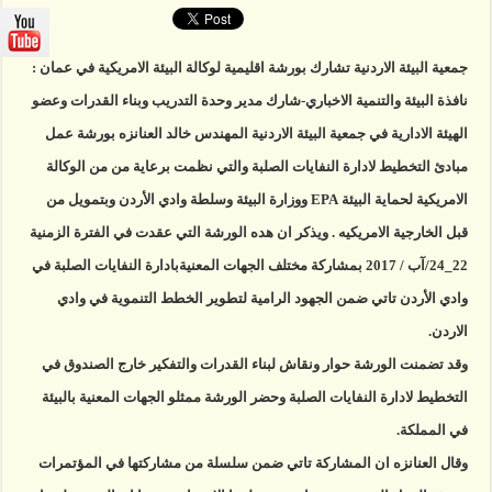
تشارك
بورشة
اقليمية
مغلقة
جمعية البيئة الاردنية تشارك بورشة اقليمية لوكالة البيئة الامريكية في عمان :
نافذة البيئة والتنمية الاخباري-شارك مدير وحدة التدريب وبناء القدرات وعضو
الهيئة الادارية في جمعية البيئة الاردنية المهندس خالد العنانزه بورشة عمل
مبادئ التخطيط لادارة النفايات الصلبة والتي نظمت برعاية من من الوكالة
الامريكية لحماية البيئة EPA ووزارة البيئة وسلطة وادي الأردن وبتمويل من
قبل الخارجية الامريكيه . ويذكر ان هده الورشة التي عقدت في الفترة
الزمنية
22_24/آب / 2017 بمشاركة مختلف الجهات المعنيةبادارة النفايات الصلبة في
وادي الأردن تاتي ضمن الجهود الرامية لتطوير الخطط التنموية في وادي
الاردن.
وقد تضمنت الورشة حوار ونقاش لبناء القدرات والتفكير خارج الصندوق في
التخطيط لادارة النفايات الصلبة وحضر الورشة ممثلو الجهات المعنية بالبيئة
في المملكة.
وقال العنانزه ان المشاركة تاتي ضمن سلسلة من مشاركتها في المؤتمرات