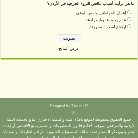
ما هي برأيك أسباب تناقص الثروة الحرجية في الأردن؟
إهمال المواطنين ونقص الوعي
عدم وجود عقوبات رادعة
ارتفاع أسعار المحروقات
عرض النتائج
Designed by
Tira for IT
جميع الحقوق محفوظة لموقع نافذة البيئة والتنمية الاخباري التابع لجمعية البيئة
الاردنية والمرخص بموجب أحكام قانون المطبوعات و النشر يمنع الاقتباس أو إعادة
النشر بدون ذكر المصدر تحت طائلة المسؤولية القانونية. الآراء والتعليقات والمقالات
تعبر عن رأي أصحابها فقط ولا يتحمل الموقع اي مسؤولية