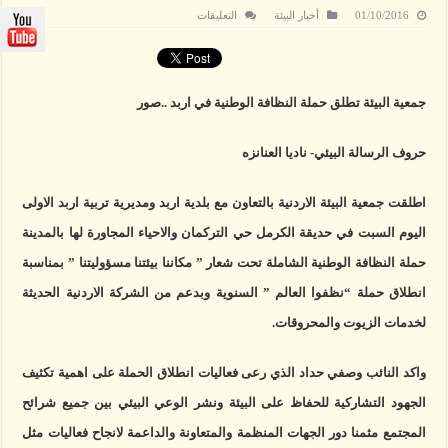
على
01/10/2016
أخبار البيئة
التعليقات
جمعية
البيئة
تطلق
حملة
النظافة
الوطنية
جمعية البيئة تطلق حملة النظافة الوطنية في اربد ..صور
في
اربد
مغلقة
حروف الرسالة البيئي- ناديا العنانزه
اطلقت جمعية البيئة الاردنية بالتعاون مع بلدية اربد ومديرية تربية اربد الاولى
اليوم السبت في حديقة الكرمل حي التركمان والاحياء المجاورة لها بالمدينة
حملة النظافة الوطنية الشاملة تحت شعار ” مكاننا بيئتنا مسؤوليتنا ” بمناسبة
انطلاق حملة “نظفوا العالم ” السنوية وبدعم من الشركة الاردنية الحديثة
لخدمات الزيوت والمحروقات.
واكد النائب وصفي حداد الذي رعى فعاليات انطلاق الحملة على اهمية تكثيف
الجهود التشاركية للحفاظ على البيئة ونشر الوعي البيئي بين جميع شرائح
المجتمع مثمنا دور الجهات المنظمة والمتعاونة والداعمة لانجاح فعاليات مثل