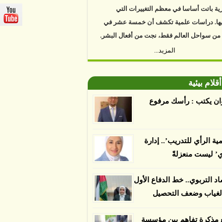
ية باتت أساسا في معظم التغييرات التي
ها. دراسات علمية تكشف أن خمسة عشر في
 من سواحل العالم فقط، نجت من أفعال البشر.
https://www.youtube.com/watch?v=9caB1l
المزيد...
العلماء إلى أن غابات زيت النخيل التي تم
دها على أنها مستدامة تدمرت بشكل أسرع من
أقلام بيئية
 غير المعتمدة، وذلك حسب دراسة كشفت
ان يكتب : رأسك مرفوع
ء عن أي ادعاءات تقول بأن الزيت يمكن ألا
الدمار. وكشفت الدراسة فقدان المناطق
مدة المستدامة التي تحمل موافقات بأنها
مية الرأي للتدريب’.. إدارة
صديقة للبيئة 38 في المئة من زراعتها منذ عام 2007،
ي’ ليست منعزلةً
بينما فقدت المناطق غير المعتمدة 34 في المئة، وفقاً
ن من جامعة بوردو في ولاية إنديانا الأميركية.
اد التربوي.. خط الدفاع الأول
لغياب وضعف التحصيل
 مذكرة تفاهم بين مؤسسة