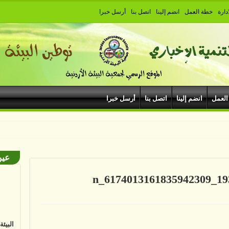
دارة
خطة العمل
انضم إلينا
اتصل بنا
أرسل خبرا
العمل
انضم إلينا
اتصل بنا
أرسل خبرا
ود
عين
18447301_1933518740256330_6174013161835942309_n
البيئ