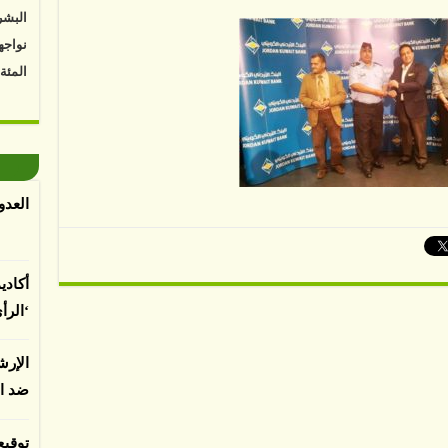
البشر
نواجه
المئة
Vk4HY
توصل 
اعتما
الأرض
العدو
الغطا
يسبب 
المعت
أكادي
‘الرأ
لباحثي
الإرش
ضد ا
توقيع