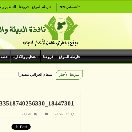
خارطة الموقع
فروعنا
التنظيم والا
7 أغسطس 2026
خارطة الموقع
فروعنا
التنظيم والادارة
خطة 
شريط الأخبار
المقام العراقي يتصدر أمسيات الهيب
18447301_1933518740256330_6174013161835942309_n
على
17/05/2017
التعليقات
مغلقة