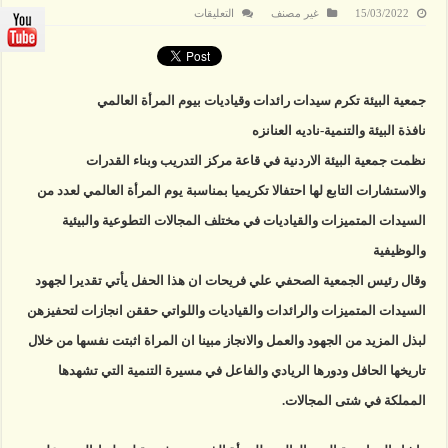
على
15/03/2022
غير مصنف
التعليقات
جمعية
البيئة
تكرم
سيدات
رائدات
وقياديات
جمعية البيئة تكرم سيدات رائدات وقياديات بيوم المرأة العالمي
بيوم
المرأة
نافذة البيئة والتنمية-ناديه العنانزه
مغلقة
نظمت جمعية البيئة الاردنية في قاعة مركز التدريب وبناء القدرات
والاستشارات التابع لها احتفالا تكريميا بمناسبة يوم المرأة العالمي لعدد من
السيدات المتميزات والقياديات في مختلف المجالات التطوعية والبيئية
والوظيفية
وقال رئيس الجمعية الصحفي علي فريحات ان هذا الحفل يأتي تقديرا لجهود
السيدات المتميزات والرائدات والقياديات واللواتي حققن انجازات لتحفيزهن
لبذل المزيد من الجهود والعمل والانجاز مبينا ان المراة اثبتت نفسها من خلال
تاريخها الحافل ودورها الريادي والفاعل في مسيرة التنمية التي تشهدها
المملكة في شتى المجالات.