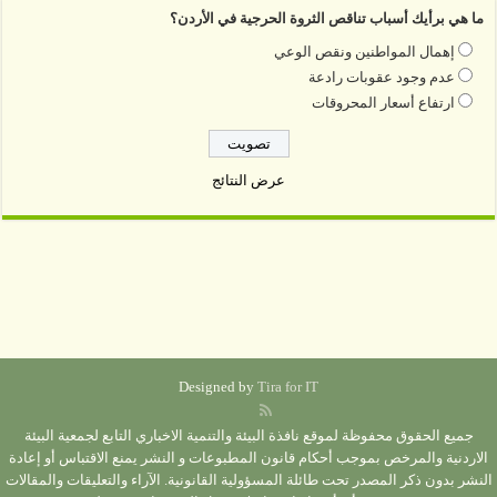
ما هي برأيك أسباب تناقص الثروة الحرجية في الأردن؟
إهمال المواطنين ونقص الوعي
عدم وجود عقوبات رادعة
ارتفاع أسعار المحروقات
عرض النتائج
Designed by
Tira for IT
جميع الحقوق محفوظة لموقع نافذة البيئة والتنمية الاخباري التابع لجمعية البيئة
الاردنية والمرخص بموجب أحكام قانون المطبوعات و النشر يمنع الاقتباس أو إعادة
النشر بدون ذكر المصدر تحت طائلة المسؤولية القانونية. الآراء والتعليقات والمقالات