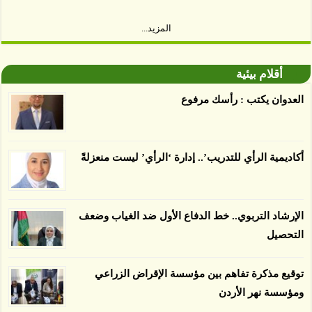
توصل العلماء إلى أن غابات زيت النخيل التي تم
المزيد...
اعتمادها على أنها مستدامة تدمرت بشكل أسرع من
الأرض غير المعتمدة، وذلك حسب دراسة كشفت
أقلام بيئية
الغطاء عن أي ادعاءات تقول بأن الزيت يمكن ألا
يسبب الدمار. وكشفت الدراسة فقدان المناطق
العدوان يكتب : رأسك مرفوع
المعتمدة المستدامة التي تحمل موافقات بأنها
صديقة للبيئة 38 في المئة من زراعتها منذ عام 2007،
بينما فقدت المناطق غير المعتمدة 34 في المئة، وفقاً
أكاديمية الرأي للتدريب’.. إدارة ‘الرأي’ ليست منعزلةً
لباحثين من جامعة بوردو في ولاية إنديانا الأميركية.
الإرشاد التربوي.. خط الدفاع الأول ضد الغياب وضعف
التحصيل
توقيع مذكرة تفاهم بين مؤسسة الإقراض الزراعي
ومؤسسة نهر الأردن