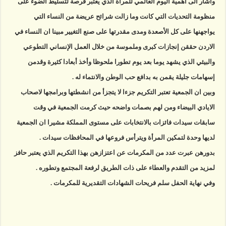
واشار الى اهمية اليوم العالمي للمرأة الذي يعتبر فرصة لتسليط الضوء على
منظومة التحديات التي كانت وما زالت شرائح عريضة من النساء التي
يواجهنها على كل الأصعدة ومدى مقدرتها على صنع التغيير مبينا ان النساء في
الاردن حققن إنجازات كبرى وملموسة من خلال العمل الإنساني التطوعي
والبيئي الذي يشهد يوما بعد يوم تطورا ملحوظا وأخذ أبعادا كثيرة وقدمن
إسهامات جليلة يقمن به بدافع حب الوطن والانتماء له .
وبين ان الجمعية تعتبر التكريم جزءا لا يتجزأ من انشطتها وبرامجها لاصحاب
الايادي البيضاء ومن لهم بصمات واضحه حيث كرمت الجمعية في وقت
سابقات سيدات فائزات بالانتخابات على مستوى المملكة مشيرا ان الجمعية
لديها وحدة لتمكين المرأة ويترأس فروعها في المحافظات سيدات .
بدورهن عبرت عدد من المكرمات عن اعتزازهن بهذا التكريم الذي يعتبر حافز
لمزيد من التقدم والعطاء على ذات الطريق لرفعة المجتمع وتطوره .
وفي نهاية الحفل سلم فريحات الشهادات التقديرية للمكرمات .