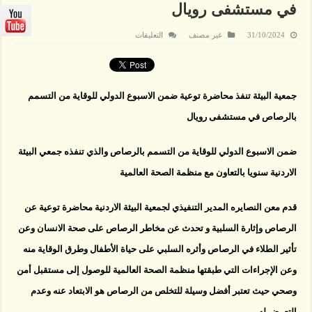
في مستشفى رويال
على
31/10/2024
غير مصنف
التعليقات
جمعية
البيئة
تنفذ
محاضرة
توعية
ضمن
جمعية البيئة تنفذ محاضرة توعية ضمن الاسبوع الدولي للوقاية من التسمم
الاسبوع
الدولي
بالرصاص في مستشفى رويال
للوقاية
من
التسمم
بالرصاص
ضمن الاسبوع الدولي للوقاية من التسمم بالرصاص والذي تنفذه جمعي البيئة
في
مستشفى
رويال
الاردنية سنويا بالتعاون مع منظمة الصحة العالمية
مغلقة
قدم معن النصايره المدير التنفيذي لجمعية البيئة الاردنية محاضرة توعية عن
الرصاص وإثارة السلبية و تحدث عن مخاطر الرصاص على صحة الانسان وعن
تأثير الطلاء في الرصاص وأثره السلبي على حياة الأطفال وطرق الوقاية منه
وعن الإجراءات التي طبقتها منظمة الصحة العالمية للوصول إلى مستقبل أمن
وصحي حيث تعتبر أفضل وسيلة للتخلص من الرصاص هو الابتعاد عنه وعدم
التعرض له .