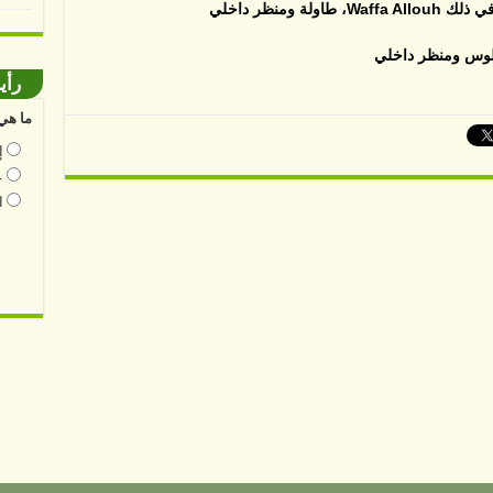
رأي
ما هي 
إ
ع
ا