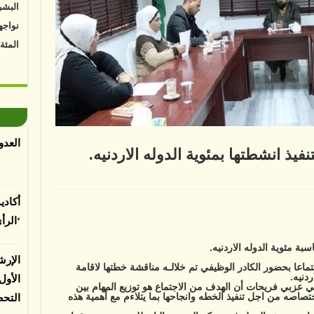
نواجه
المئة
Vk4HY
توصل 
اعتما
الأرض
العدو
الغطا
فيذ انشطتها بمئوية الدوله الاردنيه.
يسبب 
المعت
ة
أكادي
ش
ا
‘الرأ
ذ
تها
لباحثي
ة
سبة مئوية الدوله الاردنيه.
ه
الإرش
يه.
اجتماعا بحضور الكادر الوظيفي تم خلالـه مناقشة خطتها لاقامة
ة
دنيه.
الأو
ي عزبي فريحات أن الهدف من الاجتماع هو توزيع المهام بين
تصاصه من اجل تنفيذ الخطه وانجاحها بما يتلاءم مع أهمية هذه
التح