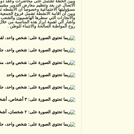
وبين الخطة تشتمل على محاضرات وعقد دورات
الاتصال عن بعد وتنظيم معارض التدوير مشير
مسؤوليتها الاجتماعية وخصوصا ان الانشطه ت
وبين ان اقامة الانشطة تشمل فروع الجمعية 
والانجازات التي سطرها الهاشميون والشعب ال
واشار الى اهمية ابراز هذه المناسبة من خلال
روح المواطنة الصالحة والانتماء للوطن .