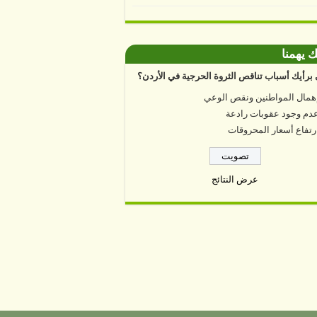
ك يهمنا
برأيك أسباب تناقص الثروة الحرجية في الأردن؟
همال المواطنين ونقص الوعي
دم وجود عقوبات رادعة
رتفاع أسعار المحروقات
عرض النتائج