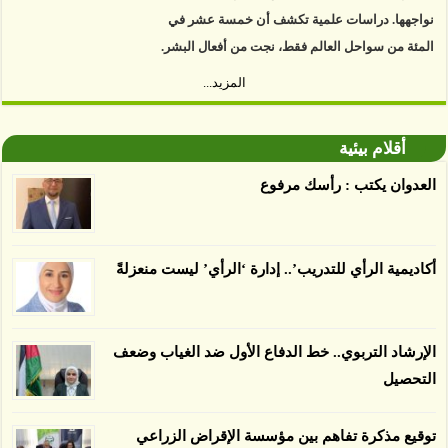
نواجهها. دراسات علمية تكشف أن خمسة عشر في
المئة من سواحل العالم فقط، نجت من أفعال البشر.
https://www.youtube.com/watch?v=9caB1lVk4HY
المزيد...
توصل العلماء إلى أن غابات زيت النخيل التي تم
اعتمادها على أنها مستدامة تدمرت بشكل أسرع من
أقلام بيئية
الأرض غير المعتمدة، وذلك حسب دراسة كشفت
العدوان يكتب : رأسك مرفوع
الغطاء عن أي ادعاءات تقول بأن الزيت يمكن ألا
يسبب الدمار. وكشفت الدراسة فقدان المناطق
المعتمدة المستدامة التي تحمل موافقات بأنها
أكاديمية الرأي للتدريب’.. إدارة ‘الرأي’ ليست منعزلةً
صديقة للبيئة 38 في المئة من زراعتها منذ عام 2007،
بينما فقدت المناطق غير المعتمدة 34 في المئة، وفقاً
لباحثين من جامعة بوردو في ولاية إنديانا الأميركية.
الإرشاد التربوي.. خط الدفاع الأول ضد الغياب وضعف
التحصيل
توقيع مذكرة تفاهم بين مؤسسة الإقراض الزراعي