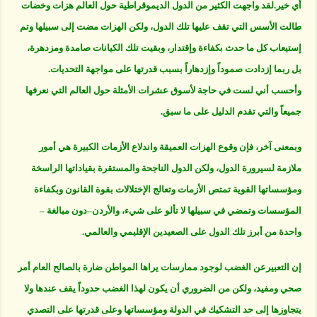
أي خير.لقد واجهت الكثير من الدول الديموقراطية حول العالم هزات وخضات
طالت الأسس التي تقف عليها تلك الدول، ولكن الهزات مضت إلى سبيلها وتم
إستيعاب كل ما حدث بكفاءة وإقتدار، وبقيت تلك الكيانات صامدة ومزدهرة،
بل ربما إزدادت صموداً وإزدهاراً بسبب قدرتها على مواجهة التحديات.
وأحسب أني لست في حاجة لأسوق عشرات الأمثلة حول العالم التي نعرفها
جميعاً والتي تقدم الدليل على ما سبق.
وبمعنى آخر، فإن وقوع الهزات العميقة واندلاع الأزمات الكبيرة هي أمور
ملازمة لسيرورة الدول، ولكن الدول الناجحة والمستقرة بقياداتها الراسخة
ومؤسساتها القوية تمتص الأزمات وتعالج الإختلالات بقوة القانون وبكفاءة
المؤسسات وتمضي في سبيلها لا تألو على شيء، والأردن–دون مبالغة –
واحدة من أبرز تلك الدول على الصعيدين الإقليمي والعالمي.
إن التعبيرعن الغضب لوجود ممارسات يراها المواطن ضارة بالصالح العام أمر
صحي ومفيد، ولكن من الضروري أن يكون لهذا الغضب حدوداً يقف عندها ولا
يتجاوزها إلى حد التشكيك في الدولة ومؤسساتها وعلى قدرتها على التصدي