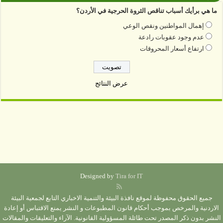
ما هي برأيك أسباب تناقص الثروة الحرجية في الأردن؟
إهمال المواطنين ونقص الوعي
عدم وجود عقوبات رادعة
ارتفاع أسعار المحروقات
عرض النتائج
Designed by
Tira for IT
جميع الحقوق محفوظة لموقع نافذة البيئة والتنمية الاخباري التابع لجمعية البيئة
الاردنية والمرخص بموجب أحكام قانون المطبوعات و النشر يمنع الاقتباس أو إعادة
النشر بدون ذكر المصدر تحت طائلة المسؤولية القانونية. الآراء والتعليقات والمقالات