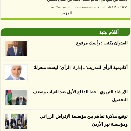
https://www.youtube.com/watch?v=9caB1lVk4HY
المزيد...
توصل العلماء إلى أن غابات زيت النخيل التي تم
اعتمادها على أنها مستدامة تدمرت بشكل أسرع من
أقلام بيئية
الأرض غير المعتمدة، وذلك حسب دراسة كشفت
العدوان يكتب : رأسك مرفوع
الغطاء عن أي ادعاءات تقول بأن الزيت يمكن ألا
يسبب الدمار. وكشفت الدراسة فقدان المناطق
المعتمدة المستدامة التي تحمل موافقات بأنها
صديقة للبيئة 38 في المئة من زراعتها منذ عام 2007،
أكاديمية الرأي للتدريب’.. إدارة ‘الرأي’ ليست منعزلةً
بينما فقدت المناطق غير المعتمدة 34 في المئة، وفقاً
لباحثين من جامعة بوردو في ولاية إنديانا الأميركية.
الإرشاد التربوي.. خط الدفاع الأول ضد الغياب وضعف
التحصيل
توقيع مذكرة تفاهم بين مؤسسة الإقراض الزراعي
ومؤسسة نهر الأردن