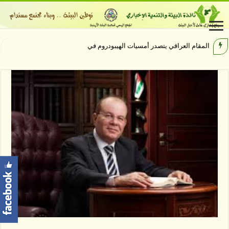
المقام العراقي يتصدر أمسيات الهيبودروم في مهرجان جرش