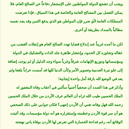
ويجب أن تشجع الدولة المواطنين على الإستنفار دفاعاً عن الصالح العام، فلا
يمكن الفصل بين المصالح العامة والخاصة في هذا السياق ، فإذا تعرضت
الممتلكات العامة لأي ضرر فإن المواطن هو الذي يدفع الثمن وقد يجد نفسه
مطالباً بالسداد بطريقة أو أخرى.
لكن ما أجده غريباً عند إندلاع قضايا تهدد الصالح العام هو إنفلات الغضب من
عقاله وتجاوزه كل الحدود، وإنتشار ظاهرة جلد الذات والتشكيك في الدولة
ومؤسساتها وتوزيع الإتهامات شرقاً وغرباً سواء وجد الدليل أو لم يوجد، إضافة
إلى علو نبرة العدمية وتصوير الأمر وكأن الدنيا كلها قد أمست خراباً بلقعا ولم
يعد في الوضع كله بارقة أمل واحدة إيجابية!
وأذكر في هذا الصدد أن صحفياً أجنبياً سألني في أعقاب وفاة المغفور له
الملك الحسين طيب الله ثراه أن العالم عرف الأردن من خلال الملك الحسين
رحمه الله فهل وفاته تعني أن الأردن إنتهى؟ فكان جوابي على ذلك الصحفي
هو أن سر قوة الأردن وعظمته وإستقراره هو أنه دولة مؤسسات. وقد أثبتت
الوقائع أنه، رغم فداحة الخسارة التي تعرض لها الأردن بوفاة باني نهضته