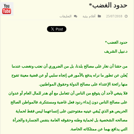
حدود الغضب*
على
25/07/2018
أقلام بيئية
التعليقات
حدود
الغضب*
مغلقة
حدود الغضب*
د.نبيل الشريف
من حقنا أن نغار على مصالح بلدنا، بل من الضروري أن نعتب ونغضب عندما
يُعلن عن تطور ما نراه يدفع بالأمور في إتجاه سلبي أو عن قضية معينة تفوح
منها رائحة الإعتداء على مصالح الدولة وحقوق المواطنين.
فلا ينبغي لأحد أن يتوقع من الناس أن تتعامل مع أي هدر للمال العام أو عدوان
على مصالح الناس دون إبداء ردود فعل غاضبة ومستنكرة، فالمواطن الصالح
الحريص هو الذي يُبقي عينيه مفتوحتين على إتساعهما ليس فقط لحماية
مصالحه الشخصية بل لحماية وطنه وحقوقه العامة بنفس الجسارة والجرأة
التي يدافع بهما عن ممتلكاته الخاصة.