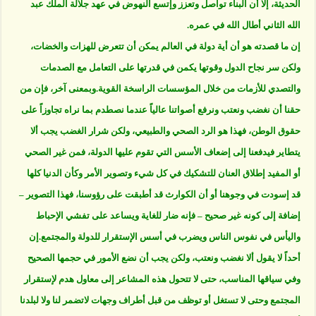
الحديثة، إلا أن البناء تواصل وتعزز وإتسع النهوض في عهد جلالة الملك عبد
الله الثاني أطال الله في عمره.
إن ما قصدته هو أن أية دولة في العالم يمكن أن تتعرض للهزات والخضات،
ولكن سر نجاح الدول وقوتها يكمن في قدرتها على التعامل مع الصدمات
والتصدي للأزمات من خلال المؤسسات الراسخة القوية.وبمعنى آخر، فإن من
حقنا أن نغضب ونعتب ونرفع أصواتنا عالياً عندما نصطدم بما نراه تجاوزاً على
حقوق الوطن، فهذا هو الرد الصحي والطبيعي، ولكن شرار الغضب يجب ألا
يتطاير فيدفعنا إلى إضعاف الأسس التي تقوم عليها الدولة، فمن غير الصحي
أو المفيد إطلاق العنان للتشكيك في كل شيء وتصوير الأمر وكأن الدنيا كلها
قد إسودت في وجوهنا أو أن الكوارث قد أطبقت على رؤوسنا، فهذا التصوير –
إضافة إلى كونه غير صحيح – فإنه ضار للغاية ويساعد على تفشي الإحباط
واليأس في نفوس الناس ويضرب في أسس الإستقرار للدولة والمجتمع.إن
أحداً لا يقول ألا نغضب ونعتب، ولكن يجب أن نضع الأمور في حجمها الصحيح
وفي سياقها المناسب، حتى لا تتحول هذه المشاعر إلى معاول هدم لإستقرار
المجتمع وحتى لا تستغل أو توظف من قبل أطراف وجهات لاتضمر لنا ولا لبلدنا