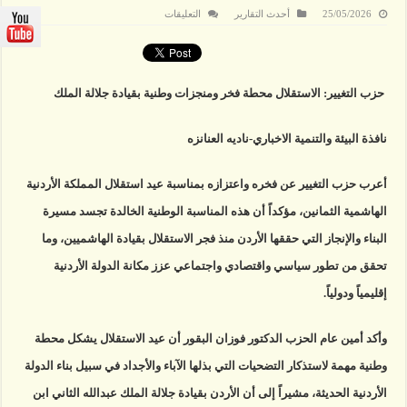
على
25/05/2026
أحدث التقارير
التعليقات
حزب
التغيير:
الاستقلال
محطة
فخر
ومنجزات
حزب التغيير: الاستقلال محطة فخر ومنجزات وطنية بقيادة جلالة الملك
وطنية
بقيادة
جلالة
الملك
نافذة البيئة والتنمية الاخباري-ناديه العنانزه
مغلقة
أعرب حزب التغيير عن فخره واعتزازه بمناسبة عيد استقلال المملكة الأردنية
الهاشمية الثمانين، مؤكداً أن هذه المناسبة الوطنية الخالدة تجسد مسيرة
البناء والإنجاز التي حققها الأردن منذ فجر الاستقلال بقيادة الهاشميين، وما
تحقق من تطور سياسي واقتصادي واجتماعي عزز مكانة الدولة الأردنية
إقليمياً ودولياً.
وأكد أمين عام الحزب الدكتور فوزان البقور أن عيد الاستقلال يشكل محطة
وطنية مهمة لاستذكار التضحيات التي بذلها الآباء والأجداد في سبيل بناء الدولة
الأردنية الحديثة، مشيراً إلى أن الأردن بقيادة جلالة الملك عبدالله الثاني ابن