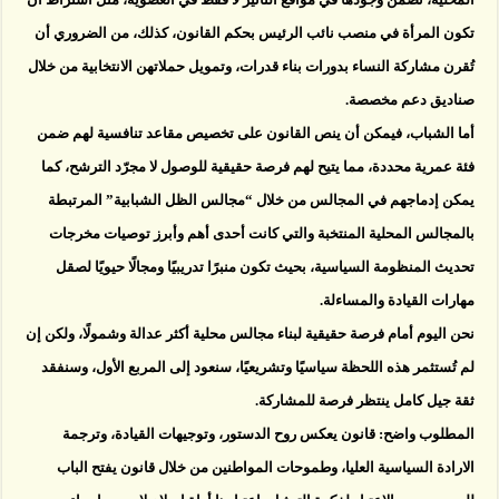
تكون المرأة في منصب نائب الرئيس بحكم القانون، كذلك، من الضروري أن
تُقرن مشاركة النساء بدورات بناء قدرات، وتمويل حملاتهن الانتخابية من خلال
صناديق دعم مخصصة.
أما الشباب، فيمكن أن ينص القانون على تخصيص مقاعد تنافسية لهم ضمن
فئة عمرية محددة، مما يتيح لهم فرصة حقيقية للوصول لا مجرّد الترشح، كما
يمكن إدماجهم في المجالس من خلال “مجالس الظل الشبابية” المرتبطة
بالمجالس المحلية المنتخبة والتي كانت أحدى أهم وأبرز توصيات مخرجات
تحديث المنظومة السياسية، بحيث تكون منبرًا تدريبيًا ومجالًا حيويًا لصقل
مهارات القيادة والمساءلة.
نحن اليوم أمام فرصة حقيقية لبناء مجالس محلية أكثر عدالة وشمولًا، ولكن إن
لم تُستثمر هذه اللحظة سياسيًا وتشريعيًا، سنعود إلى المربع الأول، وسنفقد
ثقة جيل كامل ينتظر فرصة للمشاركة.
المطلوب واضح: قانون يعكس روح الدستور، وتوجيهات القيادة، وترجمة
الارادة السياسية العليا، وطموحات المواطنين من خلال قانون يفتح الباب