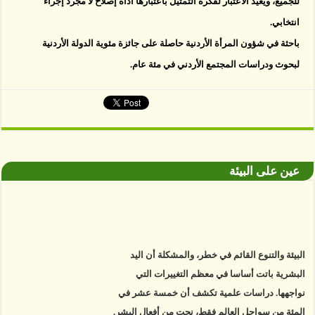
للجميع، ويعيد الاعتبار لفكرة التمثيل باعتبارها أداة إصلاح لا مجرد إجراء
انتخابي.
باحثة في شؤون المرأة الأردنية حاصلة على جائزة مئوية الدولة الأردنية
لبحوث ودراسات المجتمع الأردني في مئة عام.
عين على البيئة
البيئة والتنوع القائم في خطر، والمشكلة أن اليد
البشرية باتت أساسا في معظم التغييرات التي
نواجهها. دراسات علمية تكشف أن خمسة عشر في
المئة من سواحل العالم فقط، نجت من أفعال البشر.