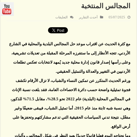
المجالس المنتخبة
على
05/07/2025
أحدث التقارير
التعليقات
د.
زهور
الغرايبة
تكتب:
نحو
قانون
مع كثرة الحديث عن اقتراب موعد حل المجالس البلدية والمحلية في الشارع
إدارة
محلية
يعزز
الأردني، تتجه الأنظار إلى ما ستفرزه المرحلة المقبلة من تعديلات تشريعية،
التمثيل
الحقيقي
وعلى رأسها إصدار قانون إدارة محلية جديد يُمهد لانتخابات تعكس تطلعات
للنساء
والشباب
الأردنيين في التغيير والعدالة والتمثيل الحقيقي.
في
المجالس
ورغم الحديث المتكرر عن تمكين النساء والشباب، لا تزال الأرقام تكشف
المنتخبة
مغلقة
فجوة تمثيلية واضحة حسب دائرة الاحصاءات العامة، فقد بلغت نسبة الإناث
في المجالس المحلية (البلدية) عام 2022 نحو 28.5%، مقابل 71.5% للذكور،
وهي نسبة شبه ثابتة منذ عام 2015، أما تمثيل الشباب، فيبقى ضعيفًا وغير
مفعّل، نتيجة تدني السياسات الحقيقية التي تدعم مشاركتهم وتحفزها على
أرض الواقع.
وما نحتاجه اليوم فعليا قانونًا جديدًا يعيد النظر في شكل المجالس، وآليات