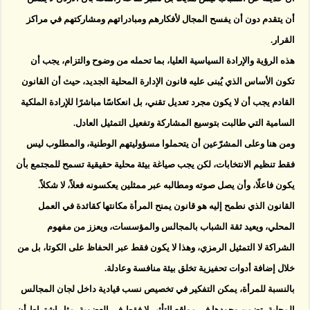
أن يتقدم دون أن يفسح المجال لأفكارهم ومبادراتهم ومشاركتهم في مراكز
القرار.
هذه الرؤية والإرادة السياسية العليا، بما تحمله من وضوح والتزام، يجب أن
تكون الأساس الذي يُبنى عليه قانون الإدارة المحلية الجديد، حيث أن القانون
القادم يجب أن لا يكون مجرد تعديل تقني، بل انعكاسًا مباشرًا للإرادة الملكية
السامية التي طالبت بتوسيع المشاركة وتفعيل التمثيل العادل.
ومن هنا وعلى المشرّعين أن يتحملوا مسؤوليتهم الوطنية، والمطلوب ليس
فقط تنظيم الانتخابات، لكن يجب صياغة بيئة محلية حقيقية تسمح للمجتمع بأن
يكون فاعلًا، وأن يصل صوته ومطالبه عبر ممثلين يعكسونه فعلاً، لا شكلاً.
القانون الذي نطمح إليه هو قانون يمنح المرأة مكانتها كقائدة في العمل
المحلي، ويعيد ثقة الشباب بالمجالس والمؤسسات، ويعزز من مفهوم
الشراكة لا التمثيل الرمزي، وهذا لا يكون فقط عبر الحفاظ على الكوتا، بل من
خلال إضافة أدوات تحفيزية تخلق بيئة منافسة وعادلة.
بالنسبة للمرأة، يمكن التفكير في تخصيص نسب قيادية داخل لجان المجالس
المحلية، تضمن وجودها في مواقع التأثير لا فقط في العضوية، مثل اشتراط أن