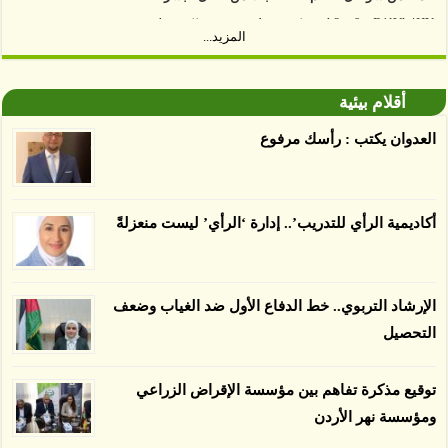
https://www.youtube.com/watch?v=9caB1lVk4HY
المزيد...
توصل العلماء إلى أن غابات زيت النخيل التي تم
اعتمادها على أنها مستدامة تدمرت بشكل أسرع من
أقلام بيئية
الأرض غير المعتمدة، وذلك حسب دراسة كشفت
العدوان يكتب : رأسك مرفوع
الغطاء عن أي ادعاءات تقول بأن الزيت يمكن ألا
يسبب الدمار. وكشفت الدراسة فقدان المناطق
المعتمدة المستدامة التي تحمل موافقات بأنها
أكاديمية الرأي للتدريب’.. إدارة ‘الرأي’ ليست منعزلةً
صديقة للبيئة 38 في المئة من زراعتها منذ عام 2007،
بينما فقدت المناطق غير المعتمدة 34 في المئة، وفقاً
لباحثين من جامعة بوردو في ولاية إنديانا الأميركية.
الإرشاد التربوي.. خط الدفاع الأول ضد الغياب وضعف
التحصيل
توقيع مذكرة تفاهم بين مؤسسة الإقراض الزراعي
ومؤسسة نهر الأردن