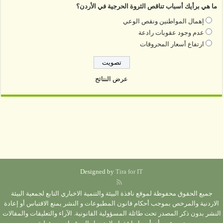
ما هي برأيك أسباب تناقص الثروة الحرجية في الأردن؟
إهمال المواطنين ونقص الوعي
عدم وجود عقوبات رادعة
ارتفاع أسعار المحروقات
عرض النتائج
Designed by
Tira for IT
جميع الحقوق محفوظة لموقع نافذة البيئة والتنمية الاخباري التابع لجمعية البيئة
الاردنية والمرخص بموجب أحكام قانون المطبوعات و النشر يمنع الاقتباس أو إعادة
النشر بدون ذكر المصدر تحت طائلة المسؤولية القانونية. الآراء والتعليقات والمقالات