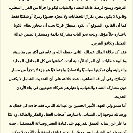
الترشح، ويمنح فرصة عادلة للنساء والشباب ليكونوا جزءًا من القرار المحلي،
وقانونا لا يكون مجرد تكرارًا للخطابات ولا مجرّد حضورًا رمزيًا أو شكليًا فقط.
كما أن القانون المتوقع أن يكون منتظرًا قريبًا يجب أن يتجاوز نظام الكوتا
باعتباره حلاً مؤقتًا، ويتجه نحو آليات مشاركة دائمة ومستقرة تضمن عدالة
التمثيل وتكافؤ الفرص.
فقد أكد جلالة الملك عبدالله الثاني حفظه الله ورعاه، في أكثر من مناسبة،
وغالبية خطاباته، أن المرأة الأردنية أثبتت كفاءتها في كل المحافل، المحلية
والدولية، وأن تمكينها سياسيًا واقتصاديًا واجتماعيًا هو جزء لا يتجزأ من مسار
الإصلاح، وفي أوراقه النقاشية، شدد جلالته على أن التحديث الشامل لا يكتمل
دون مشاركة النساء والشباب، باعتبارهم شركاء حقيقيين في بناء الأردن
الحديث.
أما سمو ولي العهد، الأمير الحسين بن عبدالله الثاني، فقد جاءت كل خطاباته
ورسائله موجهة إلى الشباب، باعتبارهم أصحاب العقل والفكر والطاقة، ودائمًا
ما عبّر عن إيمانه العميق بقدرتهم على قيادة التغيير وصياغة المستقبل، حيث
أن حديثه عن الشباب ليس مديحًا بل تعتبر قناعة راسخة بأن الأردن لا يمكن