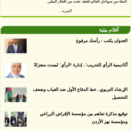
https://www.youtube.com/watch?v=9caB1lVk4HY
المزيد...
توصل العلماء إلى أن غابات زيت النخيل التي تم
أقلام بيئية
اعتمادها على أنها مستدامة تدمرت بشكل أسرع من
الأرض غير المعتمدة، وذلك حسب دراسة كشفت
العدوان يكتب : رأسك مرفوع
الغطاء عن أي ادعاءات تقول بأن الزيت يمكن ألا
يسبب الدمار. وكشفت الدراسة فقدان المناطق
المعتمدة المستدامة التي تحمل موافقات بأنها
أكاديمية الرأي للتدريب’.. إدارة ‘الرأي’ ليست منعزلةً
صديقة للبيئة 38 في المئة من زراعتها منذ عام 2007،
بينما فقدت المناطق غير المعتمدة 34 في المئة، وفقاً
لباحثين من جامعة بوردو في ولاية إنديانا الأميركية.
الإرشاد التربوي.. خط الدفاع الأول ضد الغياب وضعف
التحصيل
توقيع مذكرة تفاهم بين مؤسسة الإقراض الزراعي
ومؤسسة نهر الأردن