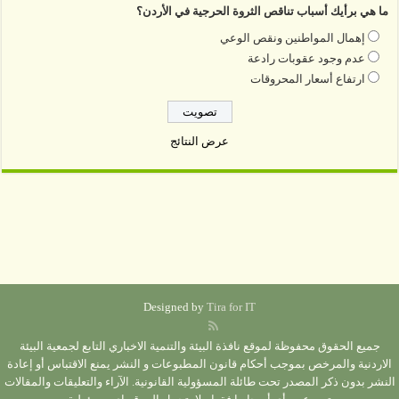
ما هي برأيك أسباب تناقص الثروة الحرجية في الأردن؟
إهمال المواطنين ونقص الوعي
عدم وجود عقوبات رادعة
ارتفاع أسعار المحروقات
عرض النتائج
Designed by
Tira for IT
جميع الحقوق محفوظة لموقع نافذة البيئة والتنمية الاخباري التابع لجمعية البيئة
الاردنية والمرخص بموجب أحكام قانون المطبوعات و النشر يمنع الاقتباس أو إعادة
النشر بدون ذكر المصدر تحت طائلة المسؤولية القانونية. الآراء والتعليقات والمقالات