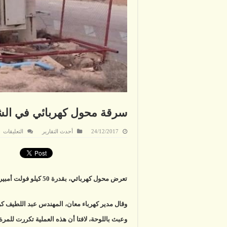
سرقة محول كهربائي في ال
ع
24/12/2017
أحدث التقارير
التعليقات
س
م
كه
ف
ال
مغ
تعرض محول كهربائي، بقدرة 50 كيلو فولت أمبير، في الشوبك إلى سرقة وأعمال تخريب.
وقال مدير كهرباء معان، المهندس عبد اللطيف
وعبث باللوحة، لافتا أن هذه العملية تكررت للمر