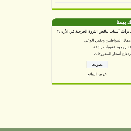
ك يهمنا
برأيك أسباب تناقص الثروة الحرجية في الأردن؟
همال المواطنين ونقص الوعي
دم وجود عقوبات رادعة
رتفاع أسعار المحروقات
عرض النتائج