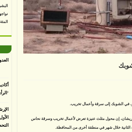
البشر
نواجه
المئة
Vk4HY
توصل 
اعتما
الأرض
العدو
شوبك
الغطا
يسبب 
لى
رقة
المعت
حول
أكادي
ربائي
ي
‘الرأ
شوبك
لقة
لباحثي
الإرش
الأو
 كريشان، إن محول مثلث عنيزة تعرض لأعمال تخريب وسرقة نحاس
التح
ة الثانية خلال شهر في منطقة أخرى من المحافظة.