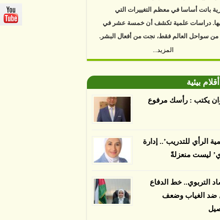
ية باتت أساسا في معظم التغييرات التي
ها. دراسات علمية تكشف أن خمسة عشر في
 من سواحل العالم فقط، نجت من أفعال البشر.
https://www.youtube.com/watch?v=9caB1l
المزيد...
العلماء إلى أن غابات زيت النخيل التي تم
دها على أنها مستدامة تدمرت بشكل أسرع من
أقلام بيئية
 غير المعتمدة، وذلك حسب دراسة كشفت
ان يكتب : رأسك مرفوع
ء عن أي ادعاءات تقول بأن الزيت يمكن ألا
الدمار. وكشفت الدراسة فقدان المناطق
مدة المستدامة التي تحمل موافقات بأنها
مية الرأي للتدريب’.. إدارة
صديقة للبيئة 38 في المئة من زراعتها منذ عام 2007،
ي’ ليست منعزلةً
بينما فقدت المناطق غير المعتمدة 34 في المئة، وفقاً
ن من جامعة بوردو في ولاية إنديانا الأميركية.
اد التربوي.. خط الدفاع
ل ضد الغياب وضعف
صيل