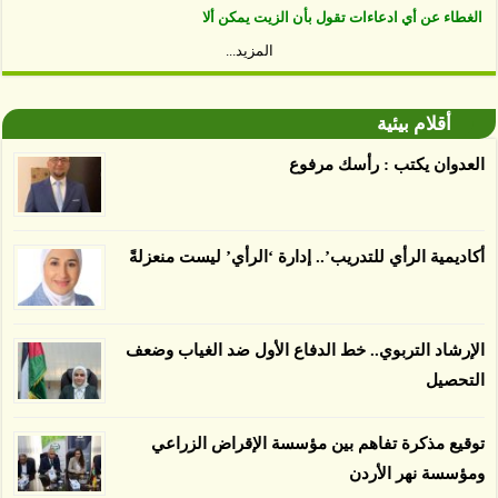
يسبب الدمار. وكشفت الدراسة فقدان المناطق
المزيد...
المعتمدة المستدامة التي تحمل موافقات بأنها
صديقة للبيئة 38 في المئة من زراعتها منذ عام 2007،
بينما فقدت المناطق غير المعتمدة 34 في المئة، وفقاً
أقلام بيئية
لباحثين من جامعة بوردو في ولاية إنديانا الأميركية.
العدوان يكتب : رأسك مرفوع
أكاديمية الرأي للتدريب’.. إدارة ‘الرأي’ ليست منعزلةً
الإرشاد التربوي.. خط الدفاع الأول ضد الغياب وضعف
التحصيل
توقيع مذكرة تفاهم بين مؤسسة الإقراض الزراعي
ومؤسسة نهر الأردن