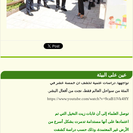
البيئة والتنوع القائم في خطر، والمشكلة أن اليد
البشرية باتت أساسا في معظم التغييرات التي
عين على البيئة
نواجهها. دراسات علمية تكشف أن خمسة عشر في
المئة من سواحل العالم فقط، نجت من أفعال البشر.
https://www.youtube.com/watch?v=9caB1lVk4HY
توصل العلماء إلى أن غابات زيت النخيل التي تم
اعتمادها على أنها مستدامة تدمرت بشكل أسرع من
الأرض غير المعتمدة، وذلك حسب دراسة كشفت
الغطاء عن أي ادعاءات تقول بأن الزيت يمكن ألا