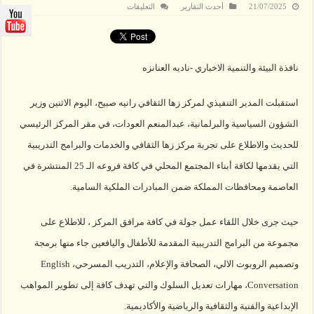
على
21/07/2025
أحدث التقارير
التعليقات
صبيح
تستقبل
وزير
الشؤون
السياسية
والبرلمانية
نافذة البيئة والتنمية الاخباري -ناديه العنانزه
مغلقة
استقبلت المدير التنفيذي لمركز زها الثقافي رانيه صبيح، اليوم الاثنين وزير
الشؤون السياسية والبرلمانية، عبدالمنعم العودات، في مقر المركز الرئيسي
للحديث والاطلاع على تجربة مركز زها الثقافي والخدمات والبرامج التدريبية
التي يقدمها لكافة أبناء المجتمع المحلي في كافة فروعه الـ 25 المنتشرة في
العاصمة ومحافظات المملكة ضمن المبادرات الملكية السامية.
حيث جرى خلال اللقاء عمل جولة في كافة مرافق المركز ، للاطلاع على
مجموعة من البرامج التدريبية المقدمة للأطفال واليافعين جاء منها برمجة
وتصميم الروبوت الالي، الصحافة والإعلام، التدريب المسرحي، English
Conversation، مهارات تعديل السلوك والتي تهدف كافة إلى تطوير المواهب
الإبداعية والفنية والثقافية والرياضية والأكاديمية.