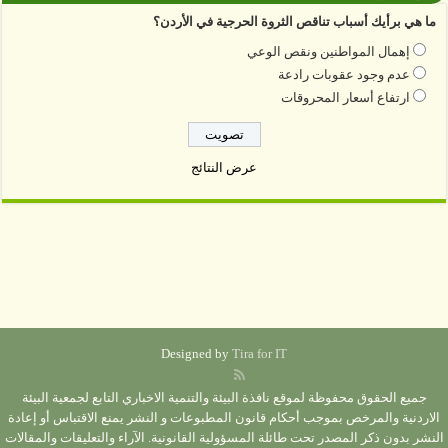
ما هي برأيك أسباب تناقص الثروة الحرجية في الأردن؟
إهمال المواطنين ونقص الوعي
عدم وجود عقوبات رادعة
ارتفاع أسعار المحروقات
عرض النتائج
Designed by
Tira for IT
جميع الحقوق محفوظة لموقع نافذة البيئة والتنمية الاخباري التابع لجمعية البيئة
الاردنية والمرخص بموجب أحكام قانون المطبوعات و النشر يمنع الاقتباس أو إعادة
النشر بدون ذكر المصدر تحت طائلة المسؤولية القانونية. الآراء والتعليقات والمقالات