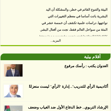
البيئة والتنوع القائم في خطر، والمشكلة أن اليد
البشرية باتت أساسا في معظم التغييرات التي
نواجهها. دراسات علمية تكشف أن خمسة عشر في
المئة من سواحل العالم فقط، نجت من أفعال البشر.
https://www.youtube.com/watch?v=9caB1lVk4HY
المزيد...
توصل العلماء إلى أن غابات زيت النخيل التي تم
اعتمادها على أنها مستدامة تدمرت بشكل أسرع من
أقلام بيئية
الأرض غير المعتمدة، وذلك حسب دراسة كشفت
العدوان يكتب : رأسك مرفوع
الغطاء عن أي ادعاءات تقول بأن الزيت يمكن ألا
يسبب الدمار. وكشفت الدراسة فقدان المناطق
المعتمدة المستدامة التي تحمل موافقات بأنها
صديقة للبيئة 38 في المئة من زراعتها منذ عام 2007،
أكاديمية الرأي للتدريب’.. إدارة ‘الرأي’ ليست منعزلةً
بينما فقدت المناطق غير المعتمدة 34 في المئة، وفقاً
لباحثين من جامعة بوردو في ولاية إنديانا الأميركية.
الإرشاد التربوي.. خط الدفاع الأول ضد الغياب وضعف