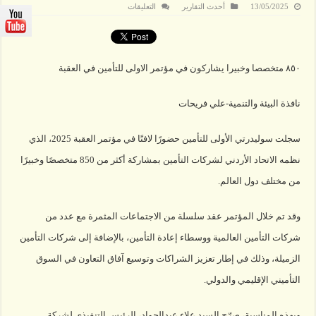
على
13/05/2025
أحدث التقارير
التعليقات
عبدالجواد
من
العقبة:سوليدرتي
تعزز
التعاون
مع
٨٥٠ متخصصا وخبيرا يشاركون في مؤتمر الاولى للتأمين في العقبة
الشركاء
مغلقة
نافذة البيئة والتنمية-علي فريحات
سجلت سوليدرتي الأولى للتأمين حضورًا لافتًا في مؤتمر العقبة 2025، الذي
نظمه الاتحاد الأردني لشركات التأمين بمشاركة أكثر من 850 متخصصًا وخبيرًا
من مختلف دول العالم.
وقد تم خلال المؤتمر عقد سلسلة من الاجتماعات المثمرة مع عدد من
شركات التأمين العالمية ووسطاء إعادة التأمين، بالإضافة إلى شركات التأمين
الزميلة، وذلك في إطار تعزيز الشراكات وتوسيع آفاق التعاون في السوق
التأميني الإقليمي والدولي.
وبهذه المناسبة، صرّح السيد علاء عبدالجواد، الرئيس التنفيذي لشركة