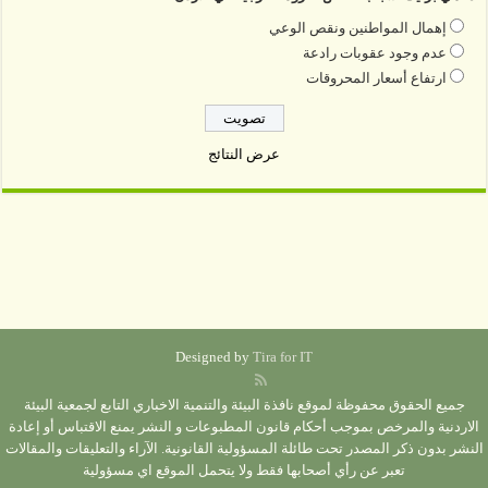
إهمال المواطنين ونقص الوعي
عدم وجود عقوبات رادعة
ارتفاع أسعار المحروقات
عرض النتائج
Designed by
Tira for IT
جميع الحقوق محفوظة لموقع نافذة البيئة والتنمية الاخباري التابع لجمعية البيئة
الاردنية والمرخص بموجب أحكام قانون المطبوعات و النشر يمنع الاقتباس أو إعادة
النشر بدون ذكر المصدر تحت طائلة المسؤولية القانونية. الآراء والتعليقات والمقالات
تعبر عن رأي أصحابها فقط ولا يتحمل الموقع اي مسؤولية