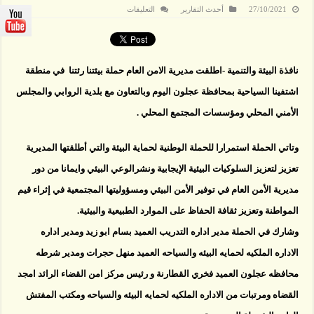
على
27/10/2021
أحدث التقارير
التعليقات
عجلون
:
اطلاق
حملة
بيئتنا
رئتنا
نافذة البيئة والتنمية -اطلقت مديرية الامن العام حملة بيئتنا رئتنا في منطقة
في
اشتفينا
السياحية
اشتفينا السياحية بمحافظة عجلون اليوم وبالتعاون مع بلدية الروابي والمجلس
مغلقة
الأمني المحلي ومؤسسات المجتمع المحلي .
وتاتي الحملة استمرارا للحملة الوطنية لحماية البيئة والتي أطلقتها المديرية
تعزيز لتعزيز السلوكيات البيئية الإيجابية ونشرالوعي البيئي وايمانا من دور
مديرية الأمن العام في توفير الأمن البيئي ومسؤوليتها المجتمعية في إثراء قيم
المواطنة وتعزيز ثقافة الحفاظ على الموارد الطبيعية والبيئية.
وشارك في الحملة مدير اداره التدريب العميد بسام ابو زيد ومدير اداره
الاداره الملكيه لحمايه البيئه والسياحه العميد منهل حجرات ومدير شرطه
محافظه عجلون العميد فخري القطارنة و رئيس مركز امن القضاء الرائد امجد
القضاه ومرتبات من الاداره الملكيه لحمايه البيئه والسياحه ومكتب المفتش