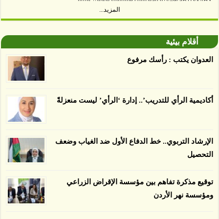
المزيد...
توصل العلماء إلى أن غابات زيت النخيل التي تم
اعتمادها على أنها مستدامة تدمرت بشكل أسرع من
أقلام بيئية
الأرض غير المعتمدة، وذلك حسب دراسة كشفت
العدوان يكتب : رأسك مرفوع
الغطاء عن أي ادعاءات تقول بأن الزيت يمكن ألا
يسبب الدمار. وكشفت الدراسة فقدان المناطق
المعتمدة المستدامة التي تحمل موافقات بأنها
أكاديمية الرأي للتدريب’.. إدارة ‘الرأي’ ليست منعزلةً
صديقة للبيئة 38 في المئة من زراعتها منذ عام 2007،
بينما فقدت المناطق غير المعتمدة 34 في المئة، وفقاً
لباحثين من جامعة بوردو في ولاية إنديانا الأميركية.
الإرشاد التربوي.. خط الدفاع الأول ضد الغياب وضعف
التحصيل
توقيع مذكرة تفاهم بين مؤسسة الإقراض الزراعي
ومؤسسة نهر الأردن