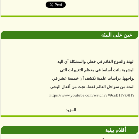
عين على البيئة
البيئة والتنوع القائم في خطر، والمشكلة أن اليد
البشرية باتت أساسا في معظم التغييرات التي
نواجهها. دراسات علمية تكشف أن خمسة عشر في
المئة من سواحل العالم فقط، نجت من أفعال البشر.
https://www.youtube.com/watch?v=9caB1lVk4HY
توصل العلماء إلى أن غابات زيت النخيل التي تم
المزيد...
اعتمادها على أنها مستدامة تدمرت بشكل أسرع من
الأرض غير المعتمدة، وذلك حسب دراسة كشفت
أقلام بيئية
الغطاء عن أي ادعاءات تقول بأن الزيت يمكن ألا