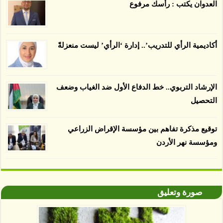
العدوان يكتب : رأسك مرفوع
يسبب الدمار. وكشفت الدراسة فقدان المناطق
المعتمدة المستدامة التي تحمل موافقات بأنها
صديقة للبيئة 38 في المئة من زراعتها منذ عام 2007،
بينما فقدت المناطق غير المعتمدة 34 في المئة، وفقاً
أكاديمية الرأي للتدريب’.. إدارة ‘الرأي’ ليست منعزلةً
لباحثين من جامعة بوردو في ولاية إنديانا الأميركية.
الإرشاد التربوي.. خط الدفاع الأول ضد الغياب وضعف
التحصيل
توقيع مذكرة تفاهم بين مؤسسة الإقراض الزراعي
ومؤسسة نهر الأردن
صورة وتعليق