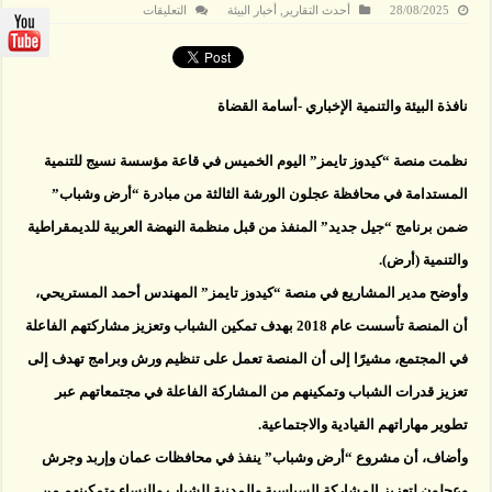
على
28/08/2025
أحدث التقارير
,
أخبار البيئة
التعليقات
عجلون:
ورشة
“أرض
وشباب”
لتعزيز
دور
نافذة البيئة والتنمية الإخباري -أسامة القضاة
الشباب
والنساء
في
المجتمع
نظمت منصة “كيدوز تايمز” اليوم الخميس في قاعة مؤسسة نسيج للتنمية
مغلقة
المستدامة في محافظة عجلون الورشة الثالثة من مبادرة “أرض وشباب”
ضمن برنامج “جيل جديد” المنفذ من قبل منظمة النهضة العربية للديمقراطية
والتنمية (أرض).
وأوضح مدير المشاريع في منصة “كيدوز تايمز” المهندس أحمد المستريحي،
أن المنصة تأسست عام 2018 بهدف تمكين الشباب وتعزيز مشاركتهم الفاعلة
في المجتمع، مشيرًا إلى أن المنصة تعمل على تنظيم ورش وبرامج تهدف إلى
تعزيز قدرات الشباب وتمكينهم من المشاركة الفاعلة في مجتمعاتهم عبر
تطوير مهاراتهم القيادية والاجتماعية.
وأضاف، أن مشروع “أرض وشباب” ينفذ في محافظات عمان وإربد وجرش
وعجلون لتعزيز المشاركة السياسية والمدنية للشباب والنساء وتمكينهم من