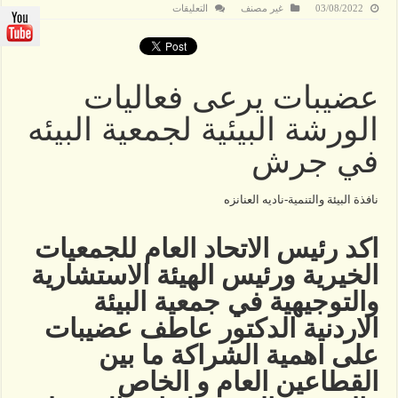
على
03/08/2022
غير مصنف
التعليقات
عضيبات
يرعى
فعاليات
الورشة
البيئية
لجمعية
عضيبات يرعى فعاليات
البيئه
في
جرش
الورشة البيئية لجمعية البيئه
مغلقة
في جرش
نافذة البيئة والتنمية-ناديه العنانزه
اكد رئيس الاتحاد العام للجمعيات
الخيرية ورئيس الهيئة الاستشارية
والتوجيهية في جمعية البيئة
الاردنية الدكتور عاطف عضيبات
على اهمية الشراكة ما بين
القطاعين العام و الخاص