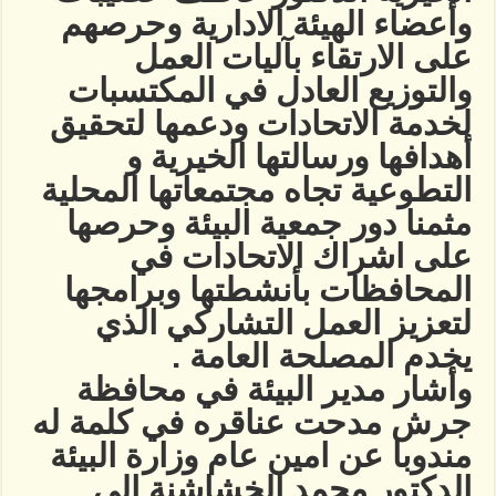
وأعضاء الهيئة الادارية وحرصهم
على الارتقاء بآليات العمل
والتوزيع العادل في المكتسبات
لخدمة الاتحادات ودعمها لتحقيق
أهدافها ورسالتها الخيرية و
التطوعية تجاه مجتمعاتها المحلية
مثمنا دور جمعية البيئة وحرصها
على اشراك الاتحادات في
المحافظات بأنشطتها وبرامجها
لتعزيز العمل التشاركي الذي
يخدم المصلحة العامة .
وأشار مدير البيئة في محافظة
جرش مدحت عناقره في كلمة له
مندوبا عن امين عام وزارة البيئة
الدكتور محمد الخشاشنة الى