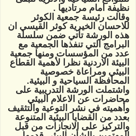
نظيفة امام مرتاديها .
وقالت رئيسة جمعية الكوثر
للاحسان الخيرية كوثر القيسي ان
هذه الورشة تأتي ضمن سلسلة
البرامج التي تنفذها الجمعية مع
عدد من المؤسسات ومنها جمعية
البيئة الاردنية نظرا لأهمية القطاع
البيئي ومراعاة خصوصية
المحافظة السياحية و البيئية.
واشتملت الورشة التدريبية على
محاضرات عن الاعلام البيئي
وأهميته في نشر التوعية والتثقيف
بعدد من القضايا البيئية المتنوعة
والتركيز على الانجازات من قبل
المهتمين بالشأن البيئي قدمها