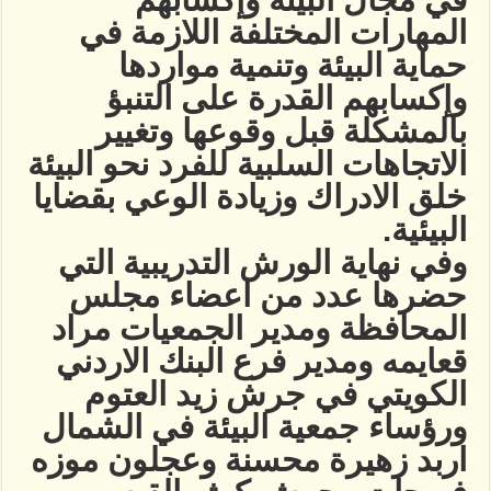
المهارات المختلفة اللازمة في
حماية البيئة وتنمية مواردها
وإكسابهم القدرة على التنبؤ
بالمشكلة قبل وقوعها وتغيير
الاتجاهات السلبية للفرد نحو البيئة
خلق الادراك وزيادة الوعي بقضايا
البيئية.
وفي نهاية الورش التدريبية التي
حضرها عدد من اعضاء مجلس
المحافظة ومدير الجمعيات مراد
قعايمه ومدير فرع البنك الاردني
الكويتي في جرش زيد العتوم
ورؤساء جمعية البيئة في الشمال
اربد زهيرة محسنة وعجلون موزه