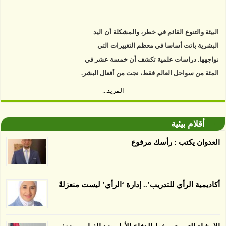
البيئة والتنوع القائم في خطر، والمشكلة أن اليد
البشرية باتت أساسا في معظم التغييرات التي
نواجهها. دراسات علمية تكشف أن خمسة عشر في
المئة من سواحل العالم فقط، نجت من أفعال البشر.
https://www.youtube.com/watch?v=9caB1lVk4HY
المزيد...
توصل العلماء إلى أن غابات زيت النخيل التي تم
أقلام بيئية
اعتمادها على أنها مستدامة تدمرت بشكل أسرع من
الأرض غير المعتمدة، وذلك حسب دراسة كشفت
العدوان يكتب : رأسك مرفوع
الغطاء عن أي ادعاءات تقول بأن الزيت يمكن ألا
يسبب الدمار. وكشفت الدراسة فقدان المناطق
المعتمدة المستدامة التي تحمل موافقات بأنها
أكاديمية الرأي للتدريب’.. إدارة ‘الرأي’ ليست منعزلةً
صديقة للبيئة 38 في المئة من زراعتها منذ عام 2007،
بينما فقدت المناطق غير المعتمدة 34 في المئة، وفقاً
لباحثين من جامعة بوردو في ولاية إنديانا الأميركية.