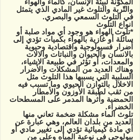
المكوّنة لبيئة الإنسان، كالماء والهواء
والتّربة والتلوث غير المادي الذي يتمثل
في التلوث السمعي والبصري.
انواع التلوث
*تلوث الهواء هو وجود أي مواد صلبة أو
سائلة أو غازية بالهواء بكميات تؤدي إلى
أضرار فسيولوجية واقتصادية وحيوية
بالانسان والحيوان والنباتات والالات
والمعدات، أو تؤثر في طبيعة الاشياء،
وهناك العديد من المشكلات والأضرار
السلبية التي يسببها هذا التلوث مثل
الاخلال بالتوازن الحيوي وما تسبب فيه
من ثقب لطبقة الأوزون والأمطار
الحمضية وأثرها المدمر على المسطحات
الخضراء.
تلوث الماء مشكلة ضخمة تعاني منها
العديد من بلدان العالم، وهي عبارة عن
أي مادة كيميائية تؤدي إلى تغيير مادي أو
بيولوجي في نوعية المياه وعلى من