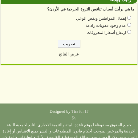
ما هي برأيك أسباب تناقص الثروة الحرجية في الأردن؟
إهمال المواطنين ونقص الوعي
عدم وجود عقوبات رادعة
ارتفاع أسعار المحروقات
عرض النتائج
Designed by
Tira for IT
جميع الحقوق محفوظة لموقع نافذة البيئة والتنمية الاخباري التابع لجمعية البيئة
الاردنية والمرخص بموجب أحكام قانون المطبوعات و النشر يمنع الاقتباس أو إعادة
النشر بدون ذكر المصدر تحت طائلة المسؤولية القانونية. الآراء والتعليقات والمقالات