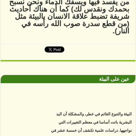
من يفسد فيها ويسفك الدماء ونحن نسبح
بحمدك ونقدس لك) كما أن هناك أحاديث
شريفة تضبط علاقة الانسان بالبيئة مثل
(من قطع سدرة صوب الله رأسه في
النار).
عين على البيئة
البيئة والتنوع القائم في خطر، والمشكلة أن اليد
البشرية باتت أساسا في معظم التغييرات التي
نواجهها. دراسات علمية تكشف أن خمسة عشر في
المئة من سواحل العالم فقط، نجت من أفعال البشر.