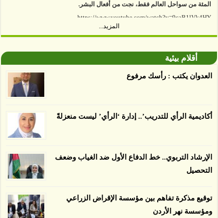
https://www.youtube.com/watch?v=9caB1lVk4HY
المزيد...
توصل العلماء إلى أن غابات زيت النخيل التي تم
اعتمادها على أنها مستدامة تدمرت بشكل أسرع من
أقلام بيئية
الأرض غير المعتمدة، وذلك حسب دراسة كشفت
العدوان يكتب : رأسك مرفوع
الغطاء عن أي ادعاءات تقول بأن الزيت يمكن ألا
يسبب الدمار. وكشفت الدراسة فقدان المناطق
المعتمدة المستدامة التي تحمل موافقات بأنها
صديقة للبيئة 38 في المئة من زراعتها منذ عام 2007،
أكاديمية الرأي للتدريب’.. إدارة ‘الرأي’ ليست منعزلةً
بينما فقدت المناطق غير المعتمدة 34 في المئة، وفقاً
لباحثين من جامعة بوردو في ولاية إنديانا الأميركية.
الإرشاد التربوي.. خط الدفاع الأول ضد الغياب وضعف
التحصيل
توقيع مذكرة تفاهم بين مؤسسة الإقراض الزراعي
ومؤسسة نهر الأردن