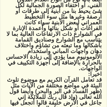
الفني، أو اختفاء الصورة الجمالية لكل
شئ يحيط بنا من أبنية إلى طرقات أو
أرصفة وغيرها مثل سوء التخطيط
العمراني لبعض الأبنية سواء كانت
الفراغات أو شكل بنائها وأعمدة الإنارة
في الشوارع ذات الارتفاعات العالية بما لا
يتناسب مع الشوارع وصناديق القمامة
بأشكالها وما تبعثه من تشاؤم واختلاف
دهان واجهات المباني واستخدام
الألومونيوم مما يؤدي إلى زيادة الاحساس
بالحرارة بالإضافة إلى أجهزة التكييف في
الواجهات.
اخيرا:
قد تعامل القرآن الكريم مع موضوع تلوث
البيئة في مواضع مختلفة من الآيات مثل
(ظهر الفساد في البر والبحر) وأيضا قول
الله تعالى (وإذ قال ربك للملائكة إني
جاعل في الأرض خليفة قالوا أتجعل فيها