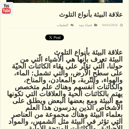
علاقة البيئة بأنواع التلوث
على
04/03/2016
قضايا بيئية
التعليقات
علاقة
البيئة
بأنواع
التلوث
مغلقة
علاقة البيئة بأنواع التلوث
البيئة تعرف بأنها هي الأشياء الّتي من
حولنا، الّتي تؤثّر على بقاء الكائنات الحيّة
على سطح الأرض، والّتي تشمل: الماء،
والهواء، والتّربة، والمعادن، والمناخ،
والكائنات أنفسهم وهناك علم متخصص
يهتم بالكائنات الحية والعلاقات التي تكونها
مع البيئة ومع بعضها البعض ويطلق على
الأشخاص الذين يدرسون هذا العلم
بعلماء البيئة وهناك مجموعة من العناصر
التي تؤثر في البيئة مثل الشمس، والمواد
الأحيائية، والكائنات المنتجة الأولية،