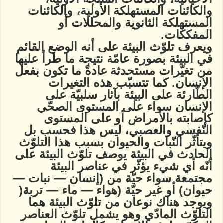
والكائنات المستهلكة الأولية، والكائنات
المستهلكة الثانوية والمحللات أو
المفككات.
ويعرف تلوّث البيئة على أنه الوضع القائم
في البيئة بصورة عامّة نتيجة ما طرأ عليها
من تغيّرات مستحدثة عادةً ما تكون بفعل
الإنسان. كما تتسبّب هذه التغيرات
الطّارئة على البيئة بآثار سلبيّة على
الإنسان سواء على المستوى الصحّي
كإصابته بالأمراض أو على المستوى
النّفسي والعصبي، ليس هذا فحسب بل
ويتأثّر النّبات والحيوان بسبب هذا التلوّث
الحادث في البيئة يوصف تلوّث البيئة على
أنّه أي شيء يؤثّر في عناصر البيئة
مجتمعة سواء حيّة من (إنسان — نبات —
حيوان) أو غير حيّة (هواء — ماء — تربة(
ويوجد هناك نوعان من تلوّث البيئة هما
التلوّث المادّي وهو يشمل تلوّث العناصر