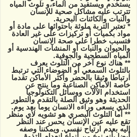
يستخدم ويستفيد من الماء،و تلوث المياه
تترتب عليه مشاكل صحية للإنسان
والنبات والكائنات البحرية.
* تعتبر التربة ملوثة باحتوائها على مادة أو
مواد بكميات أو تركيزات على غير العادة
فتسبب خطرا على صحة الانسان
والحيوان والنبات أو المنشآت الهندسية أو
المياه السطحية والجوفية.
** هناك نوع آخر من التلوث يعرف
بالتلوث السمعي أو الضوضاء التي ترتبط
ارتباطا وثيقا بالحضر وأكثر الأماكن تقدما
خاصة الأماكن الصناعية وما ينتج عن
استخدام الآلات ووسائل التكنولوجيا
الحديثة وهو وثيق الصلة بالتقدم والتطور
الذي يسعى وراءه الانسان يوما بعد يوم.
** أما التلوث البصري هو تشويه لأي منظر
تقع عليه عين الإنسان يحس عند النظر
إليه بعدم ارتياح نفسي. ويمكننا وصفه
أيضا بأنه نوع من أنواع انعدام التذوق