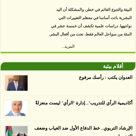
البيئة والتنوع القائم في خطر، والمشكلة أن اليد
البشرية باتت أساسا في معظم التغييرات التي
نواجهها. دراسات علمية تكشف أن خمسة عشر في
المئة من سواحل العالم فقط، نجت من أفعال البشر.
https://www.youtube.com/watch?v=9caB1lVk4HY
المزيد...
توصل العلماء إلى أن غابات زيت النخيل التي تم
اعتمادها على أنها مستدامة تدمرت بشكل أسرع من
أقلام بيئية
الأرض غير المعتمدة، وذلك حسب دراسة كشفت
العدوان يكتب : رأسك مرفوع
الغطاء عن أي ادعاءات تقول بأن الزيت يمكن ألا
يسبب الدمار. وكشفت الدراسة فقدان المناطق
المعتمدة المستدامة التي تحمل موافقات بأنها
أكاديمية الرأي للتدريب’.. إدارة ‘الرأي’ ليست منعزلةً
صديقة للبيئة 38 في المئة من زراعتها منذ عام 2007،
بينما فقدت المناطق غير المعتمدة 34 في المئة، وفقاً
لباحثين من جامعة بوردو في ولاية إنديانا الأميركية.
الإرشاد التربوي.. خط الدفاع الأول ضد الغياب وضعف