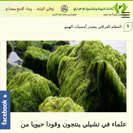
المقام العراقي يتصدر أمسيات الهيبودروم في
علماء في تشيلي ينتجون وقودا حيويا من