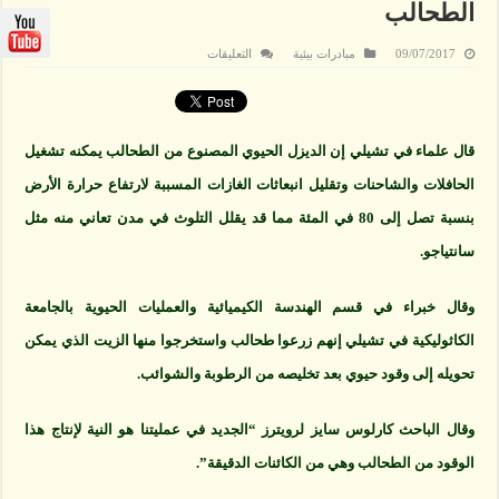
الطحالب
على
09/07/2017
مبادرات بيئية
التعليقات
علماء
في
تشيلي
ينتجون
وقودا
حيويا
قال علماء في تشيلي إن الديزل الحيوي المصنوع من الطحالب يمكنه تشغيل
من
الطحالب
مغلقة
الحافلات والشاحنات وتقليل انبعاثات الغازات المسببة لارتفاع حرارة الأرض
بنسبة تصل إلى 80 في المئة مما قد يقلل التلوث في مدن تعاني منه مثل
سانتياجو.
وقال خبراء في قسم الهندسة الكيميائية والعمليات الحيوية بالجامعة
الكاثوليكية في تشيلي إنهم زرعوا طحالب واستخرجوا منها الزيت الذي يمكن
تحويله إلى وقود حيوي بعد تخليصه من الرطوبة والشوائب.
وقال الباحث كارلوس سايز لرويترز “الجديد في عمليتنا هو النية لإنتاج هذا
الوقود من الطحالب وهي من الكائنات الدقيقة”.