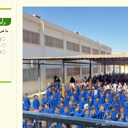
رأي
ما هي 
إ
ع
ا