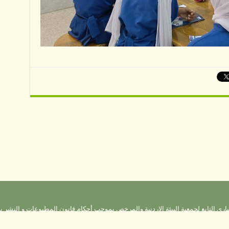
باري التابع لجمعية البيئة الاردنية والمرخص بموجب أحكام قانون المطبوعات و النشر ي
ات تعبر عن رأي أصحابها فقط ولا يتحمل الموقع اي مسؤولية