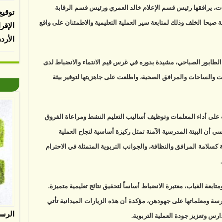
آمنة
ات، يرافقها رئيس قسم الإعلام خالد العمري ورئيس قسم الرقابة
لقة
توقيع
 صبحا الخلف وذلك لمتابعة سير العملية التعليمية والاطمئنان على واقع
الإقر
الأرد
لطابور الصباحي، مشيدة بدوره في غرس قيم الانتماء والانضباط لدى
ت والساحات والمرافق الصحية، واطلعت على جاهزيتها لتوفير بيئة
على أداء المعلمات وتوظيف أساليب التعليم النشط ومراعاة الفروق
يسي أن البيئة المدرسية الآمنة تمثل ركيزة أساسية لنجاح العملية
 كسلامة المرافق والنظافة، والجوانب التربوية المتمثلة في الاحترام
ابعة الغياب، معتبرة الانضباط أساساً لتحقيق نتائج تعليمية متميزة.
درسة ومعلماتها على جهودهن، مؤكدة أن هذه الزيارات الميدانية تأتي
الرس
س وتعزيز جودة العملية التربوية.