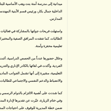
ال
ميدانية إلى مدرسة آمنة بنت وهب الأساسية للبن
مغ
الداخلية جمال بكار، ورئيس قسم الأبنية المهندسة
المدارس.
واستهلت فريحات جولتها بالمشاركة في فعاليات ا
الطالبات. كما تفقدت المرافق الصفية والمختبرا
تعليمية محفزة وآمنة.
وخلال حضورها عدداً من الحصص الدراسية، أثنت 
الفردية. وأكدت في لقائها بالكادر الإداري والتدر
التعليمية، مشيرة إلى أنها تشمل الجوانب المادية
والانضباط والدعم النفسي والاجتماعي للطالبات.
كما شددت على أهمية الالتزام بالدوام الرسمي ومت
وفي ختام الزيارة، عبّرت عن تقديرها لإدارة الم
ضمن خطة المديرية للوقوف على احتياجات المدار